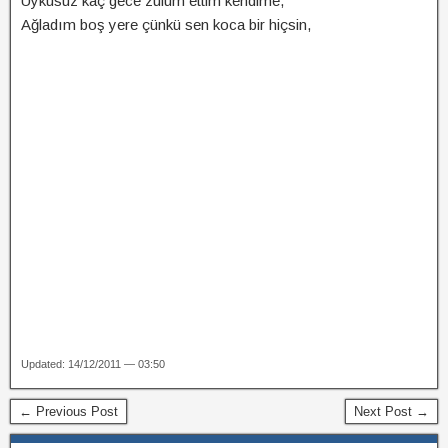
Uykusuz kaç gece zulüm ettim kendime,
Ağladım boş yere çünkü sen koca bir hiçsin,
Updated: 14/12/2011 — 03:50
← Previous Post
Next Post →