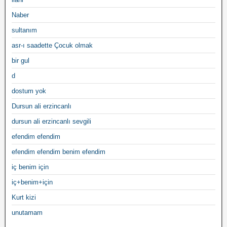
Naber
sultanım
asr-ı saadette Çocuk olmak
bir gul
d
dostum yok
Dursun ali erzincanlı
dursun ali erzincanlı sevgili
efendim efendim
efendim efendim benim efendim
iç benim için
iç+benim+için
Kurt kizi
unutamam