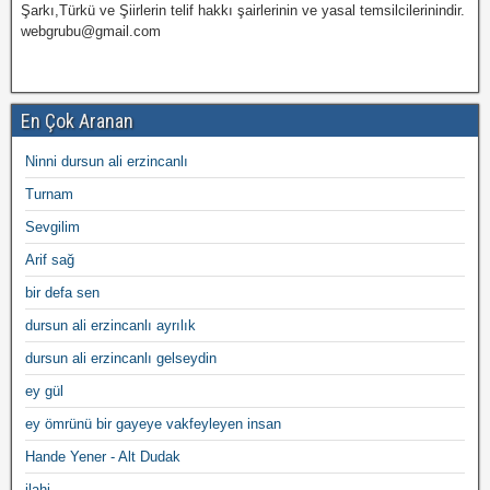
Şarkı,Türkü ve Şiirlerin telif hakkı şairlerinin ve yasal temsilcilerinindir.
webgrubu@gmail.com
En Çok Aranan
Ninni dursun ali erzincanlı
Turnam
Sevgilim
Arif sağ
bir defa sen
dursun ali erzincanlı ayrılık
dursun ali erzincanlı gelseydin
ey gül
ey ömrünü bir gayeye vakfeyleyen insan
Hande Yener - Alt Dudak
ilahi