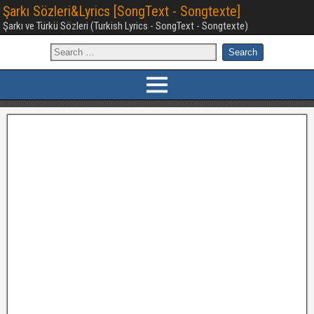
Şarkı Sözleri&Lyrics [SongText - Songtexte]
Şarkı ve Türkü Sözleri (Turkish Lyrics - SongText - Songtexte)