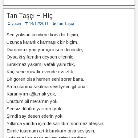
Tan Taşçı – Hiç
yucin
14/12/2011
Tan Taşçı
Sen yoksun kendime koca bir hiçim,
Uzunca karanlık karmaşık bir biçim,
Dumansız yanıyor içim son deminde,
Oysa ki şifamdın deysen ellerinle,
Bırakmaz yakamı vefalı yalnızlık,
Kaç sene misafir evimde ıssızlık,
Bir gören olsa hemen seni sorar bana,
Ama utanma sıkılma sevdiysen git ona,
Kararlıyım ağlamak yok,
Unuttum bil meramın yok,
Sensiz dünüm yarınım yok,
Şimdi say desen ederin yok,
Yıllarca yandın içimde sarıldım sönmez ateşsin,
Elimle tutamam artık bıraktım onla sevişsin,