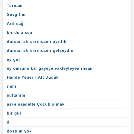
Turnam
Sevgilim
Arif sağ
bir defa sen
dursun ali erzincanlı ayrılık
dursun ali erzincanlı gelseydin
ey gül
ey ömrünü bir gayeye vakfeyleyen insan
Hande Yener - Alt Dudak
ilahi
sultanım
asr-ı saadette Çocuk olmak
bir gul
d
dostum yok