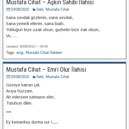
Mustafa Cihat – Aşkın Sahibi İlahisi
03/08/2010
İlahi
,
Mustafa Cihat
Sana sevdali gözlerim, sana sevdalı,
Sana yeminli ellerim, sana biatlı,
Yokluğun bize uzak olsun, gurbetin bize ırak olsun,
Vu
....
Updated: 30/08/2010 — 06:58
Tags:
ezgi
,
Mustafa Cihat İlahileri
Mustafa Cihat – Emri Olur İlahisi
03/08/2010
İlahi
,
Mustafa Cihat
Geceye katran çal,
Acıya hüzzam,
Ah edersem tutmasın elim,
Tutulsun dilim.
***
Ey kemankeş durma vur !
....