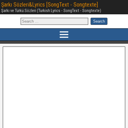
Şarkı Sözleri&Lyrics [SongText - Songtexte]
Şarkı ve Türkü Sözleri (Turkish Lyrics - SongText - Songtexte)