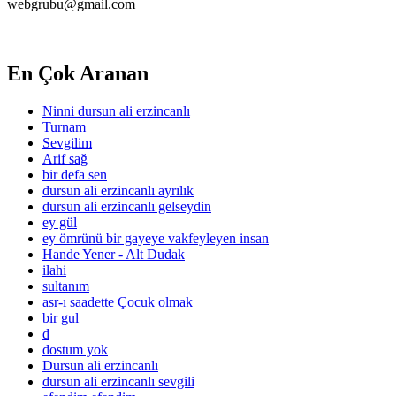
webgrubu@gmail.com
En Çok Aranan
Ninni dursun ali erzincanlı
Turnam
Sevgilim
Arif sağ
bir defa sen
dursun ali erzincanlı ayrılık
dursun ali erzincanlı gelseydin
ey gül
ey ömrünü bir gayeye vakfeyleyen insan
Hande Yener - Alt Dudak
ilahi
sultanım
asr-ı saadette Çocuk olmak
bir gul
d
dostum yok
Dursun ali erzincanlı
dursun ali erzincanlı sevgili