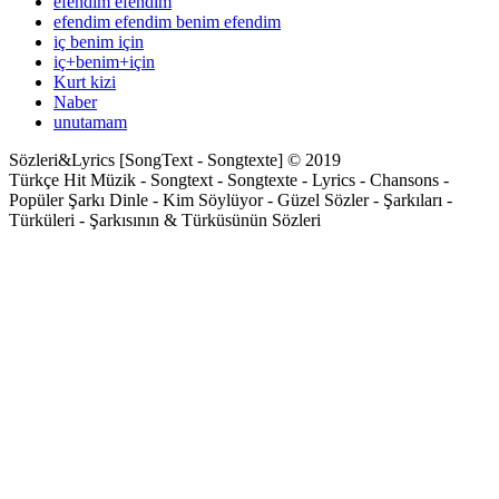
efendim efendim
efendim efendim benim efendim
iç benim için
iç+benim+için
Kurt kizi
Naber
unutamam
Sözleri&Lyrics [SongText - Songtexte] © 2019
Türkçe Hit Müzik - Songtext - Songtexte - Lyrics - Chansons -
Popüler Şarkı Dinle - Kim Söylüyor - Güzel Sözler - Şarkıları -
Türküleri - Şarkısının & Türküsünün Sözleri