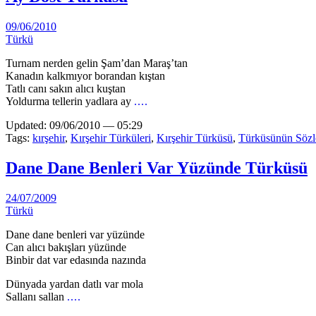
09/06/2010
Türkü
Turnam nerden gelin Şam’dan Maraş’tan
Kanadın kalkmıyor borandan kıştan
Tatlı canı sakın alıcı kuştan
Yoldurma tellerin yadlara ay
....
Updated: 09/06/2010 — 05:29
Tags:
kırşehir
,
Kırşehir Türküleri
,
Kırşehir Türküsü
,
Türküsünün Sözl
Dane Dane Benleri Var Yüzünde Türküsü
24/07/2009
Türkü
Dane dane benleri var yüzünde
Can alıcı bakışları yüzünde
Binbir dat var edasında nazında
Dünyada yardan datlı var mola
Sallanı sallan
....