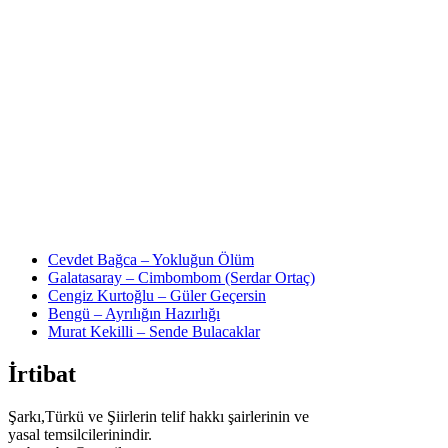
Cevdet Bağca – Yokluğun Ölüm
Galatasaray – Cimbombom (Serdar Ortaç)
Cengiz Kurtoğlu – Güler Geçersin
Bengü – Ayrılığın Hazırlığı
Murat Kekilli – Sende Bulacaklar
İrtibat
Şarkı,Türkü ve Şiirlerin telif hakkı şairlerinin ve
yasal temsilcilerinindir.