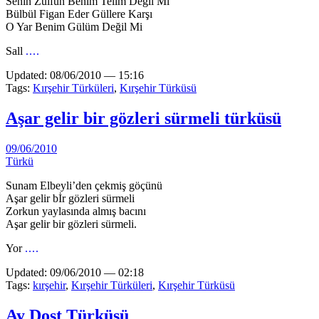
Senin Zülfün Benim Telim Değil Mi
Bülbül Figan Eder Güllere Karşı
O Yar Benim Gülüm Değil Mi
Sall
....
Updated: 08/06/2010 — 15:16
Tags:
Kırşehir Türküleri
,
Kırşehir Türküsü
Aşar gelir bir gözleri sürmeli türküsü
09/06/2010
Türkü
Sunam Elbeyli’den çekmiş göçünü
Aşar gelir bİr gözleri sürmeli
Zorkun yaylasında almış bacını
Aşar gelir bir gözleri sürmeli.
Yor
....
Updated: 09/06/2010 — 02:18
Tags:
kırşehir
,
Kırşehir Türküleri
,
Kırşehir Türküsü
Ay Dost Türküsü