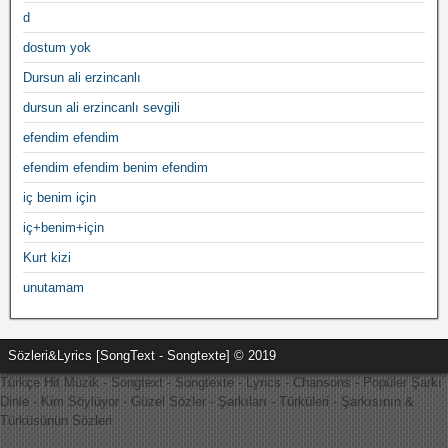
d
dostum yok
Dursun ali erzincanlı
dursun ali erzincanlı sevgili
efendim efendim
efendim efendim benim efendim
iç benim için
iç+benim+için
Kurt kizi
unutamam
Sözleri&Lyrics [SongText - Songtexte] © 2019
Türkçe Hit Müzik - Songtext - Songtexte - Lyrics - Chansons - Popüler Şarkı
Dinle - Kim Söylüyor - Güzel Sözler - Şarkıları - Türküleri - Şarkısının &
Türküsünün Sözleri