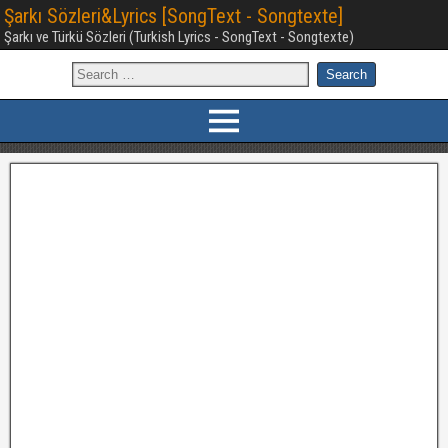
Şarkı Sözleri&Lyrics [SongText - Songtexte]
Şarkı ve Türkü Sözleri (Turkish Lyrics - SongText - Songtexte)