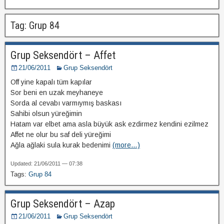
Tag: Grup 84
Grup Seksendört – Affet
21/06/2011
Grup Seksendört
Off yine kapalı tüm kapılar
Sor beni en uzak meyhaneye
Sorda al cevabı varmıymış baskası
Sahibi olsun yüreğimin
Hatam var elbet ama asla büyük ask ezdirmez kendini ezilmez
Affet ne olur bu saf deli yüreğimi
Ağla ağlaki sula kurak bedenimi
(more…)
Updated: 21/06/2011 — 07:38
Tags:
Grup 84
Grup Seksendört – Azap
21/06/2011
Grup Seksendört