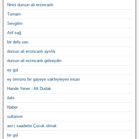
Ninni dursun ali erzincanlı
Turnam
Sevgilim
Arif sağ
bir defa sen
dursun ali erzincanlı ayrılık
dursun ali erzincanlı gelseydin
ey gül
ey ömrünü bir gayeye vakfeyleyen insan
Hande Yener - Alt Dudak
ilahi
Naber
sultanım
asr-ı saadette Çocuk olmak
bir gul