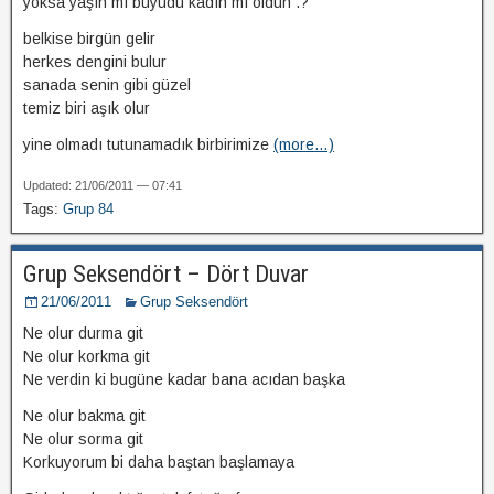
yoksa yaşın mı büyüdü kadın mı oldun .?
belkise birgün gelir
herkes dengini bulur
sanada senin gibi güzel
temiz biri aşık olur
yine olmadı tutunamadık birbirimize
(more…)
Updated: 21/06/2011 — 07:41
Tags:
Grup 84
Grup Seksendört – Dört Duvar
21/06/2011
Grup Seksendört
Ne olur durma git
Ne olur korkma git
Ne verdin ki bugüne kadar bana acıdan başka
Ne olur bakma git
Ne olur sorma git
Korkuyorum bi daha baştan başlamaya