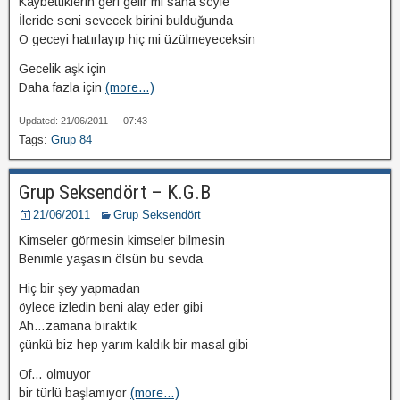
Kaybettiklerin geri gelir mi sana söyle
İleride seni sevecek birini bulduğunda
O geceyi hatırlayıp hiç mi üzülmeyeceksin
Gecelik aşk için
Daha fazla için
(more…)
Updated: 21/06/2011 — 07:43
Tags:
Grup 84
Grup Seksendört – K.G.B
21/06/2011
Grup Seksendört
Kimseler görmesin kimseler bilmesin
Benimle yaşasın ölsün bu sevda
Hiç bir şey yapmadan
öylece izledin beni alay eder gibi
Ah…zamana bıraktık
çünkü biz hep yarım kaldık bir masal gibi
Of… olmuyor
bir türlü başlamıyor
(more…)