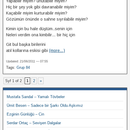
Yapabilir miyim? unutabilir miyim?
Hiç bir şey yok gibi davranabilir miyim?
Kaçabilir miyim kurturabilir miyim?
Gözümün önünde o sahne sıyrılabilir miyim?
Kimin için bu hale düştüm..senin için
Neleri verdim ona kimbilir… bir hiç için
Git bul başka birilerini
atıl kollarına eskisi gibi
(more…)
Updated: 21/06/2011 — 07:55
Tags:
Grup 84
Syf 1 of 2
1
2
»
Mustafa Sandal – Yamalı Tövbeler
Ümit Besen – Sadece bir Şarkı Oldu Aşkımız
Ezginin Günlüğü – Cin
Serdar Ortaç – Sevişen Dalgalar