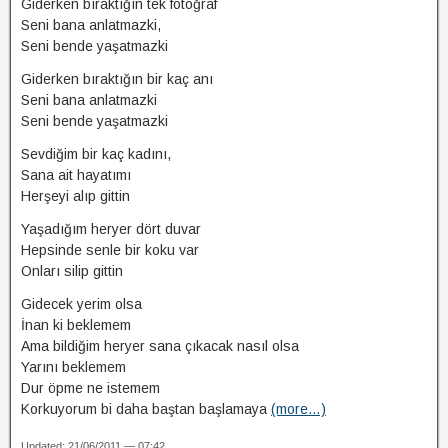
Giderken bıraktığın tek fotoğraf
Seni bana anlatmazki,
Seni bende yaşatmazki
Giderken bıraktığın bir kaç anı
Seni bana anlatmazki
Seni bende yaşatmazki
Sevdiğim bir kaç kadını,
Sana ait hayatımı
Herşeyi alıp gittin
Yaşadığım heryer dört duvar
Hepsinde senle bir koku var
Onları silip gittin
Gidecek yerim olsa
İnan ki beklemem
Ama bildiğim heryer sana çıkacak nasıl olsa
Yarını beklemem
Dur öpme ne istemem
Korkuyorum bi daha baştan başlamaya
(more…)
Updated: 21/06/2011 — 07:42