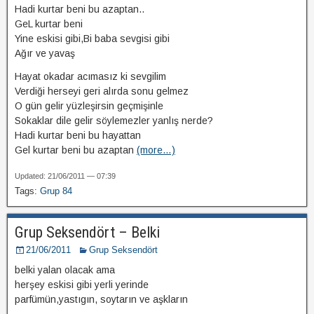
Hadi kurtar beni bu azaptan..
GeL kurtar beni
Yine eskisi gibi,Bi baba sevgisi gibi
Ağır ve yavaş
Hayat okadar acımasız ki sevgilim
Verdiği herseyi geri alırda sonu gelmez
O gün gelir yüzleşirsin geçmişinle
Sokaklar dile gelir söylemezler yanlış nerde?
Hadi kurtar beni bu hayattan
Gel kurtar beni bu azaptan
(more…)
Updated: 21/06/2011 — 07:39
Tags:
Grup 84
Grup Seksendört – Belki
21/06/2011
Grup Seksendört
belki yalan olacak ama
herşey eskisi gibi yerli yerinde
parfümün,yastıgın, soytarın ve aşkların