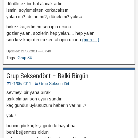
dönülmez bir hal alacak adın
ismini söylemekten korkacaksın
yalan mı?, dolan mı?, dönek mi? yoksa
birkez kaçırdın mı sen ipin ucunu
gözler yalan, sözlerin hep yalan…. hep yalan
son kez kaçırdın mı sen ah ipin ucunu
(more…)
Updated: 21/06/2011 — 07:40
Tags:
Grup 84
Grup Seksendört – Belki Birgün
21/06/2011
Grup Seksendört
sevmeyi bir yana bırak
aşık olmayı sen oyun sandın
kaç gündür uykusuzum haberin var mı .?
yok.!
benim gibi kaç kişi girdi de hayatına
beni beğenmez oldun