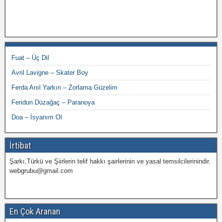
Fuat – Üç Dil
Avril Lavigne – Skater Boy
Ferda Anıl Yarkın – Zorlama Güzelim
Feridun Düzağaç – Paranoya
Doa – İsyanım Ol
İrtibat
Şarkı,Türkü ve Şiirlerin telif hakkı şairlerinin ve yasal temsilcilerinindir.
webgrubu@gmail.com
En Çok Aranan