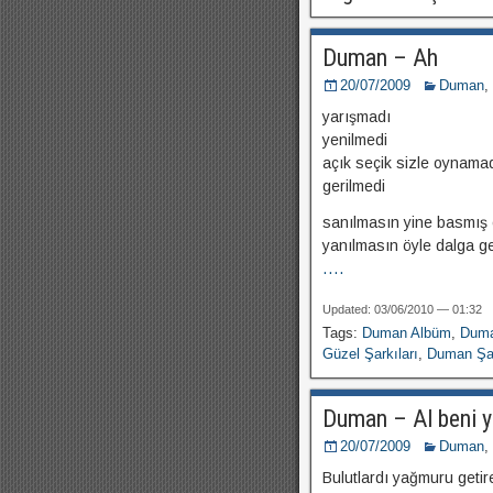
Duman – Ah
20/07/2009
Duman
,
yarışmadı
yenilmedi
açık seçik sizle oynama
gerilmedi
sanılmasın yine basmış 
yanılmasın öyle dalga g
....
Updated: 03/06/2010 — 01:32
Tags:
Duman Albüm
,
Duma
Güzel Şarkıları
,
Duman Şar
Duman – Al beni y
20/07/2009
Duman
,
Bulutlardı yağmuru getir