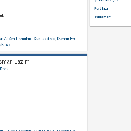
Kurt kizi
bek
unutamam
n Albüm Parçaları
,
Duman dinle
,
Duman En
kıları
ışman Lazım
Rock