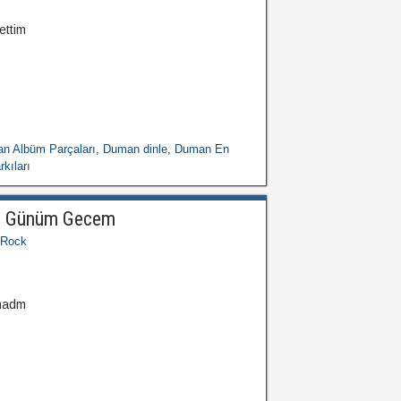
ettim
n Albüm Parçaları
,
Duman dinle
,
Duman En
kıları
l Günüm Gecem
Rock
ynadm