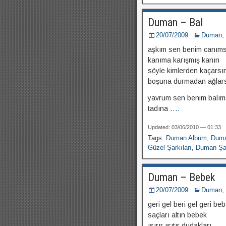
Duman – Bal
20/07/2009
Duman
,
aşkım sen benim canıms
kanıma karışmış kanın
söyle kimlerden kaçarsı
boşuna durmadan ağlar
yavrum sen benim balım
tadına
....
Updated: 03/06/2010 — 01:33
Tags:
Duman Albüm
,
Duma
Güzel Şarkıları
,
Duman Şar
Duman – Bebek
20/07/2009
Duman
,
geri gel beri gel geri be
saçları altın bebek
ısırır ısıtır dudakları