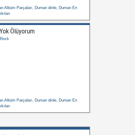
n Albüm Parçaları
,
Duman dinle
,
Duman En
kıları
Yok Ölüyorum
Rock
n Albüm Parçaları
,
Duman dinle
,
Duman En
kıları