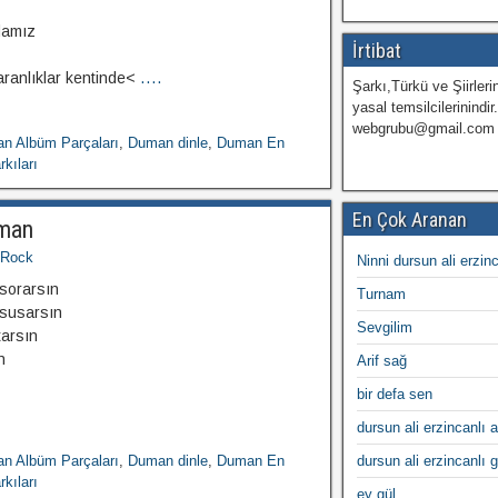
damız
İrtibat
aranlıklar kentinde<
....
Şarkı,Türkü ve Şiirlerin
yasal temsilcilerinindir
webgrubu@gmail.com
n Albüm Parçaları
,
Duman dinle
,
Duman En
kıları
En Çok Aranan
man
Rock
Ninni dursun ali erzin
 sorarsın
Turnam
 susarsın
Sevgilim
tarsın
n
Arif sağ
bir defa sen
dursun ali erzincanlı a
n Albüm Parçaları
,
Duman dinle
,
Duman En
dursun ali erzincanlı 
kıları
ey gül