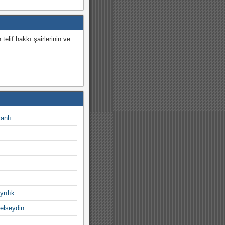
 telif hakkı şairlerinin ve
.
canlı
yrılık
gelseydin