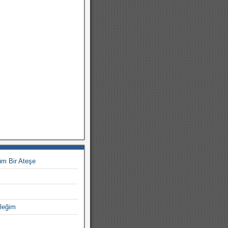
m Bir Ateşe
leğim