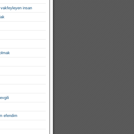
 vakfeyleyen insan
dak
 olmak
evgili
im efendim