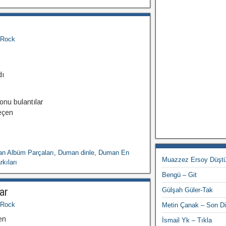
Rock
dı
onu bulantılar
eçen
n Albüm Parçaları
,
Duman dinle
,
Duman En
Muazzez Ersoy Düştü
kıları
Bengü – Git
ar
Gülşah Güler-Tak
Rock
Metin Çanak – Son Di
en
İsmail Yk – Tıkla