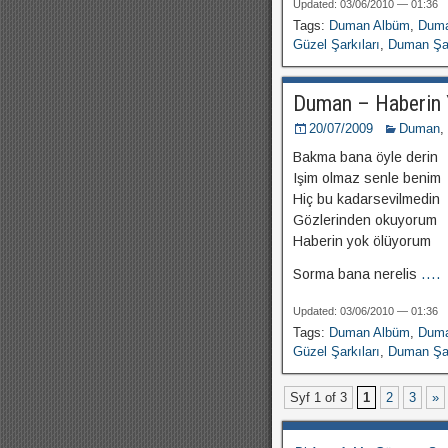
Updated: 03/06/2010 — 01:36
Tags:
Duman Albüm
,
Duma
Güzel Şarkıları
,
Duman Şar
Duman – Haberin 
20/07/2009
Duman
,
Bakma bana öyle derin
Işim olmaz senle benim
Hiç bu kadarsevilmedin
Gözlerinden okuyorum
Haberin yok ölüyorum
Sorma bana nerelis
....
Updated: 03/06/2010 — 01:36
Tags:
Duman Albüm
,
Duma
Güzel Şarkıları
,
Duman Şar
Syf 1 of 3
1
2
3
»