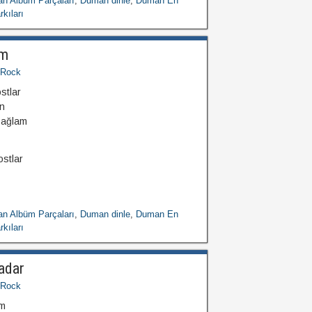
n Albüm Parçaları
,
Duman dinle
,
Duman En
kıları
am
Rock
stlar
n
sağlam
ostlar
n Albüm Parçaları
,
Duman dinle
,
Duman En
kıları
adar
Rock
im