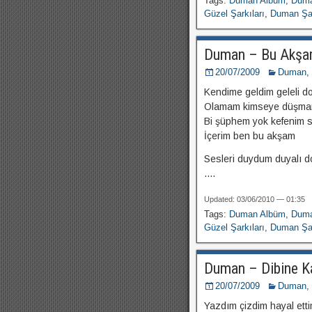
Tags:
Duman Albüm
,
Duma
Güzel Şarkıları
,
Duman Şar
Duman – Bu Akş
20/07/2009
Duman
,
Kendime geldim geleli do
Olamam kimseye düşma
Bi şüphem yok kefenim 
İçerim ben bu akşam
Sesleri duydum duyalı d
....
Updated: 03/06/2010 — 01:35
Tags:
Duman Albüm
,
Duma
Güzel Şarkıları
,
Duman Şar
Duman – Dibine K
20/07/2009
Duman
,
Yazdım çizdim hayal ett