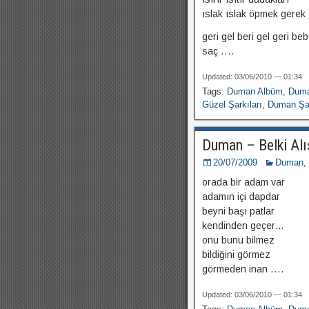
ıslak ıslak öpmek gerek
geri gel beri gel geri be
saç
....
Updated: 03/06/2010 — 01:34
Tags:
Duman Albüm
,
Duma
Güzel Şarkıları
,
Duman Şar
Duman – Belki Al
20/07/2009
Duman
,
orada bir adam var
adamın içi dapdar
beyni başı patlar
kendinden geçer…
onu bunu bilmez
bildiğini görmez
görmeden inan
....
Updated: 03/06/2010 — 01:34