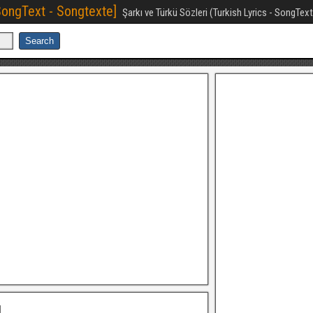
[SongText - Songtexte]
Şarkı ve Türkü Sözleri (Turkish Lyrics - SongTex
ı