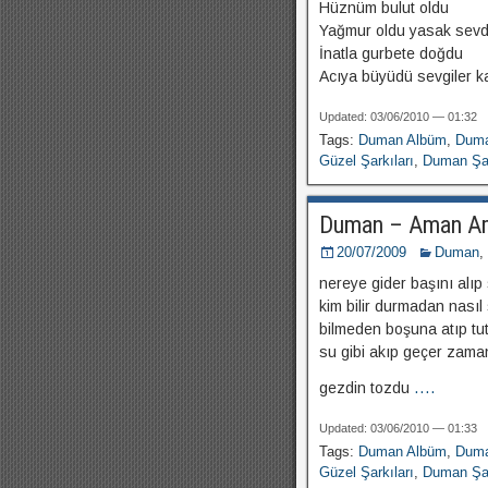
Hüznüm bulut oldu
Yağmur oldu yasak sev
İnatla gurbete doğdu
Acıya büyüdü sevgiler k
Updated: 03/06/2010 — 01:32
Tags:
Duman Albüm
,
Duma
Güzel Şarkıları
,
Duman Şar
Duman – Aman A
20/07/2009
Duman
,
nereye gider başını alıp
kim bilir durmadan nasıl
bilmeden boşuna atıp tu
su gibi akıp geçer zama
gezdin tozdu
....
Updated: 03/06/2010 — 01:33
Tags:
Duman Albüm
,
Duma
Güzel Şarkıları
,
Duman Şar