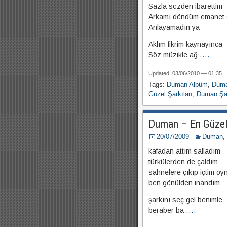
Sazla sözden ibarettim
Arkamı döndüm emanet 
Anlayamadın ya
Aklım fikrim kaynayınca
Söz müzikle ağ
....
Updated: 03/06/2010 — 01:35
Tags:
Duman Albüm
,
Duma
Güzel Şarkıları
,
Duman Şar
Duman – En Güze
20/07/2009
Duman
,
kafadan attım salladım
türkülerden de çaldım
sahnelere çıkıp içtim o
ben gönülden inandım
şarkını seç gel benimle
beraber ba
....