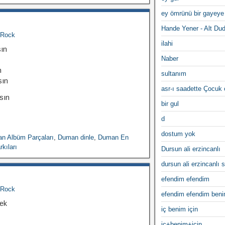
ey ömrünü bir gayeye
Hande Yener - Alt Du
Rock
ilahi
ın
Naber
n
sultanım
sın
asr-ı saadette Çocuk
sın
bir gul
d
dostum yok
n Albüm Parçaları
,
Duman dinle
,
Duman En
kıları
Dursun ali erzincanlı
dursun ali erzincanlı s
efendim efendim
Rock
efendim efendim ben
bek
iç benim için
iç+benim+için