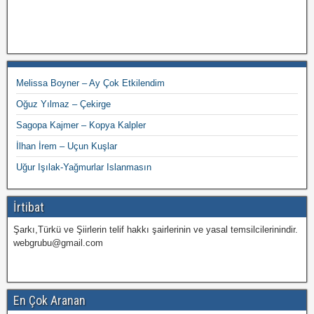
Melissa Boyner – Ay Çok Etkilendim
Oğuz Yılmaz – Çekirge
Sagopa Kajmer – Kopya Kalpler
İlhan İrem – Uçun Kuşlar
Uğur Işılak-Yağmurlar Islanmasın
İrtibat
Şarkı,Türkü ve Şiirlerin telif hakkı şairlerinin ve yasal temsilcilerinindir.
webgrubu@gmail.com
En Çok Aranan