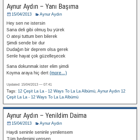
Aynur Aydın – Yanı Başıma
15/04/2013
Aynur Aydın
Hey sen ne istersin
Sana deli gibi olmuş bu yürek
O ateşi tuttum ben bilerek
Şimdi sende bir dur
Dudağın bir deprem olsa gerek
Senle hayat çok güzelleşecek
Sana dokunmak ister elim şimdi
Koyma araya hiç dert
(more…)
Updated: 15/04/2013 — 07:41
Tags:
12 Çeşit La La - 12 Ways To La La Albümü
,
Aynur Aydın 12
Çeşit La La - 12 Ways To La La Albümü
Aynur Aydın – Yenildim Daima
15/04/2013
Aynur Aydın
Haydi seninle seninle yenilensem
Tüm bedenimi yensen