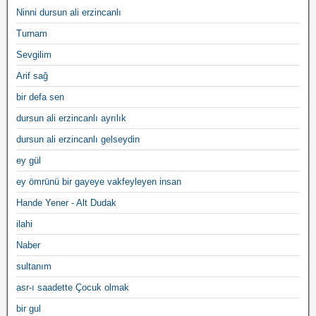
Ninni dursun ali erzincanlı
Turnam
Sevgilim
Arif sağ
bir defa sen
dursun ali erzincanlı ayrılık
dursun ali erzincanlı gelseydin
ey gül
ey ömrünü bir gayeye vakfeyleyen insan
Hande Yener - Alt Dudak
ilahi
Naber
sultanım
asr-ı saadette Çocuk olmak
bir gul