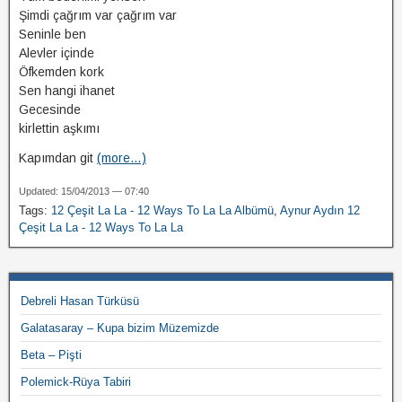
Şimdi çağrım var çağrım var
Seninle ben
Alevler içinde
Öfkemden kork
Sen hangi ihanet
Gecesinde
kirlettin aşkımı
Kapımdan git
(more…)
Updated: 15/04/2013 — 07:40
Tags:
12 Çeşit La La - 12 Ways To La La Albümü
,
Aynur Aydın 12
Çeşit La La - 12 Ways To La La
Debreli Hasan Türküsü
Galatasaray – Kupa bizim Müzemizde
Beta – Pişti
Polemick-Rüya Tabiri