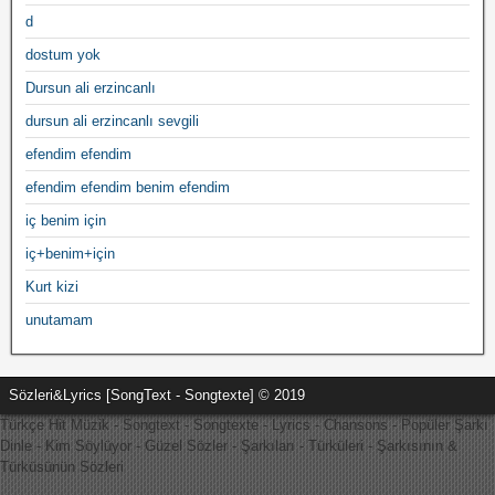
d
dostum yok
Dursun ali erzincanlı
dursun ali erzincanlı sevgili
efendim efendim
efendim efendim benim efendim
iç benim için
iç+benim+için
Kurt kizi
unutamam
Sözleri&Lyrics [SongText - Songtexte] © 2019
Türkçe Hit Müzik - Songtext - Songtexte - Lyrics - Chansons - Popüler Şarkı
Dinle - Kim Söylüyor - Güzel Sözler - Şarkıları - Türküleri - Şarkısının &
Türküsünün Sözleri