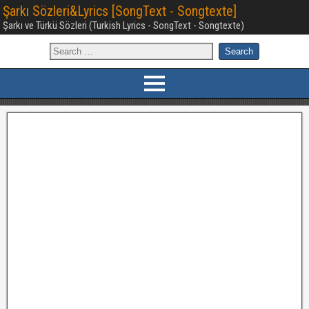
Şarkı Sözleri&Lyrics [SongText - Songtexte]
Şarkı ve Türkü Sözleri (Turkish Lyrics - SongText - Songtexte)