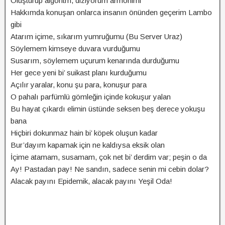
Oluşturup algoritm, diziyorum armonimi
Hakkımda konuşan onlarca insanın önünden geçerim Lambo
gibi
Atarım içime, sıkarım yumruğumu (Bu Server Uraz)
Söylemem kimseye duvara vurduğumu
Susarım, söylemem uçurum kenarında durduğumu
Her gece yeni bi’ suikast planı kurduğumu
Açılır yaralar, konu şu para, konuşur para
O pahalı parfümlü gömleğin içinde kokuşur yalan
Bu hayat çıkardı elimin üstünde seksen beş derece yokuşu
bana
Hiçbiri dokunmaz hain bi’ köpek oluşun kadar
Bur’dayım kapamak için ne kaldıysa eksik olan
İçime atamam, susamam, çok net bi’ derdim var; peşin o da
Ay! Pastadan pay! Ne sandın, sadece senin mi cebin dolar?
Alacak payını Epidemik, alacak payını Yeşil Oda!