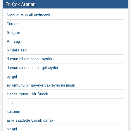
En Çok Aranan
Ninni dursun ali erzincanlı
Turnam
Sevgilim
Arif sağ
bir defa sen
dursun ali erzincanlı ayrılık
dursun ali erzincanlı gelseydin
ey gül
ey ömrünü bir gayeye vakfeyleyen insan
Hande Yener - Alt Dudak
ilahi
sultanım
asr-ı saadette Çocuk olmak
bir gul