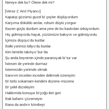
Nereye dek bu? Ölene dek mi?
[Verse 2: Anıl Piyancı]
Kapatıp gözümü güzel bi’ şeyler düşlüyordum
Karşıma döküldü anılar, ruhum düştü yorgun
Bazen güçlü durdum ama yine de bu baskıdan ürküyordum
Hiç gülmüyordu hayat, yüzümüze bakıyor ve gülmüyordu
İçimize düşüyo’du kurtlar
Belki yerimizi biliyo’du bunlar
Kim kiminle takılıyo’ bur’da
Şu anda beynimin içinde paranoyak bi’ tur var
İstesen de yerinde durmaz
İstemezdin yerimde olmak
Sanırım inceden inceden delirmek üzereyim
Bi’ türlü sokamam kendimi düzene-müzene
Bi’ şekil düzeleyim
Hakkımda konuşur bi’çoğu ileri geri
Bak kafamı çözemeyin
Bana da andırır körebeyi