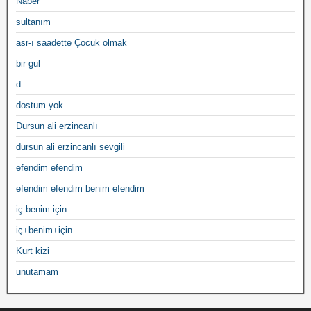
Naber
sultanım
asr-ı saadette Çocuk olmak
bir gul
d
dostum yok
Dursun ali erzincanlı
dursun ali erzincanlı sevgili
efendim efendim
efendim efendim benim efendim
iç benim için
iç+benim+için
Kurt kizi
unutamam