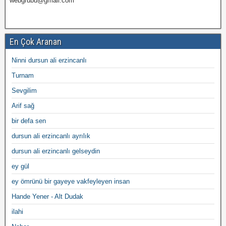
webgrubu@gmail.com
En Çok Aranan
Ninni dursun ali erzincanlı
Turnam
Sevgilim
Arif sağ
bir defa sen
dursun ali erzincanlı ayrılık
dursun ali erzincanlı gelseydin
ey gül
ey ömrünü bir gayeye vakfeyleyen insan
Hande Yener - Alt Dudak
ilahi