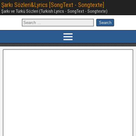
Şarkı Sözleri&Lyrics [SongText - Songtexte]
Şarkı ve Türkü Sözleri (Turkish Lyrics - SongText - Songtexte)