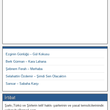
Ezginin Günlüğü – Gül Kokusu
Berk Gürman – Kara Lahana
Şebnem Ferah – Merhaba
Selahattin Özdemir – Şimdi Sen Olacaktın
Sansar – Sabaha Karşı
İrtibat
Şarkı,Türkü ve Şiirlerin telif hakkı şairlerinin ve yasal temsilcilerinindir.