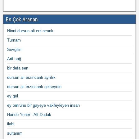
En Çok Aranan
Ninni dursun ali erzincanlı
Turnam
Sevgilim
Arif sağ
bir defa sen
dursun ali erzincanlı ayrılık
dursun ali erzincanlı gelseydin
ey gül
ey ömrünü bir gayeye vakfeyleyen insan
Hande Yener - Alt Dudak
ilahi
sultanım