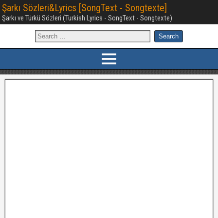
Şarkı Sözleri&Lyrics [SongText - Songtexte]
Şarkı ve Türkü Sözleri (Turkish Lyrics - SongText - Songtexte)