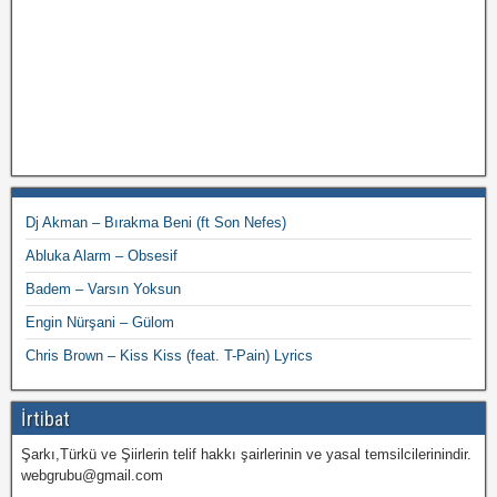
Dj Akman – Bırakma Beni (ft Son Nefes)
Abluka Alarm – Obsesif
Badem – Varsın Yoksun
Engin Nürşani – Gülom
Chris Brown – Kiss Kiss (feat. T-Pain) Lyrics
İrtibat
Şarkı,Türkü ve Şiirlerin telif hakkı şairlerinin ve yasal temsilcilerinindir.
webgrubu@gmail.com