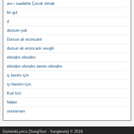
asr-ı saadette Çocuk olmak
bir gul
d
dostum yok
Dursun ali erzincanlı
dursun ali erzincanlı sevgili
efendim efendim
efendim efendim benim efendim
iç benim için
iç+benim+için
Kurt kizi
Naber
unutamam
Sözleri&Lyrics [SongText - Songtexte] © 2019