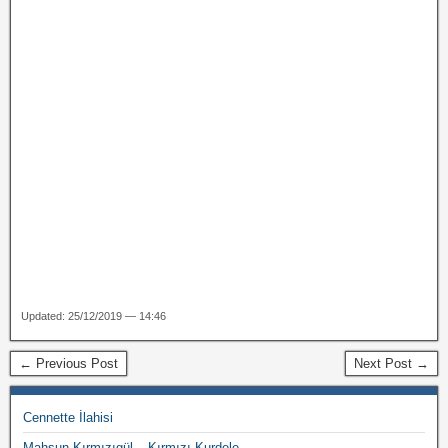
Updated: 25/12/2019 — 14:46
← Previous Post
Next Post →
Cennette İlahisi
Mahsun Kırmızıgül – Kırmızı Kurdele