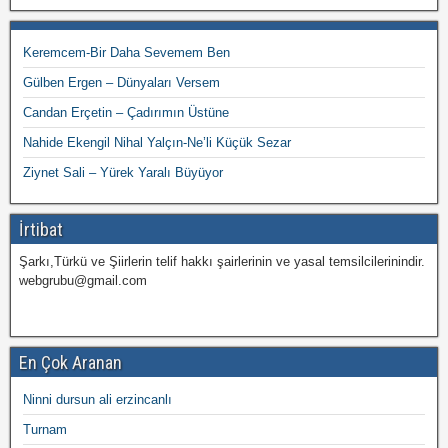
Keremcem-Bir Daha Sevemem Ben
Gülben Ergen – Dünyaları Versem
Candan Erçetin – Çadırımın Üstüne
Nahide Ekengil Nihal Yalçın-Ne’li Küçük Sezar
Ziynet Sali – Yürek Yaralı Büyüyor
İrtibat
Şarkı,Türkü ve Şiirlerin telif hakkı şairlerinin ve yasal temsilcilerinindir.
webgrubu@gmail.com
En Çok Aranan
Ninni dursun ali erzincanlı
Turnam