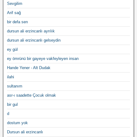
Sevgilim
Arif sağ
bir defa sen
dursun ali erzincanlı ayrılık
dursun ali erzincanlı gelseydin
ey gül
ey ömrünü bir gayeye vakfeyleyen insan
Hande Yener - Alt Dudak
ilahi
sultanım
asr-ı saadette Çocuk olmak
bir gul
d
dostum yok
Dursun ali erzincanlı