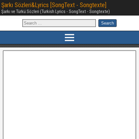
Şarkı Sözleri&Lyrics [SongText - Songtexte]
Şarkı ve Türkü Sözleri (Turkish Lyrics - SongText - Songtexte)