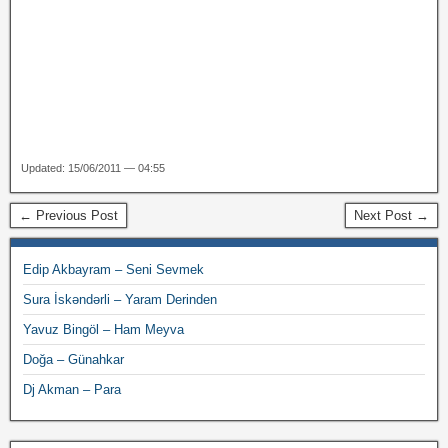
Updated: 15/06/2011 — 04:55
← Previous Post
Next Post →
Edip Akbayram – Seni Sevmek
Sura İskəndərli – Yaram Derinden
Yavuz Bingöl – Ham Meyva
Doğa – Günahkar
Dj Akman – Para