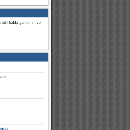
 telif hakkı şairlerinin ve
.
canlı
yrılık