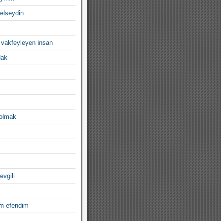
gelseydin
 vakfeyleyen insan
dak
 olmak
evgili
im efendim