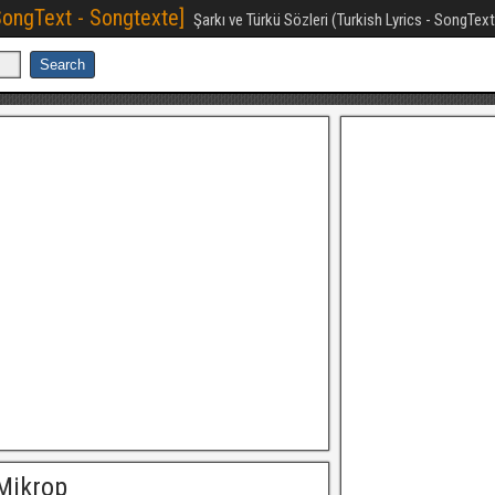
[SongText - Songtexte]
Şarkı ve Türkü Sözleri (Turkish Lyrics - SongTex
Mikrop