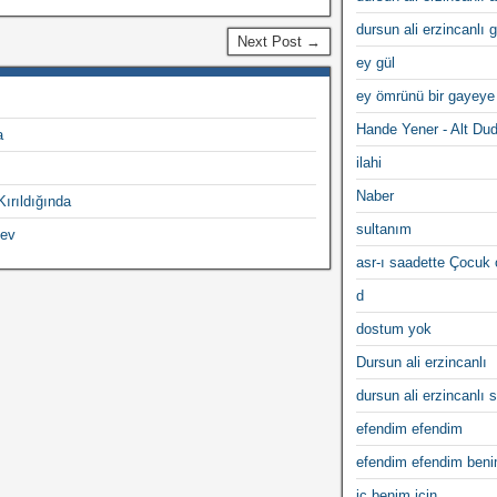
dursun ali erzincanlı 
Next Post →
ey gül
ey ömrünü bir gayeye
Hande Yener - Alt Du
a
ilahi
Naber
ırıldığında
sultanım
lev
asr-ı saadette Çocuk
d
dostum yok
Dursun ali erzincanlı
dursun ali erzincanlı s
efendim efendim
efendim efendim ben
iç benim için