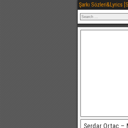
Şarkı Sözleri&Lyrics 
Serdar Ortaç – 