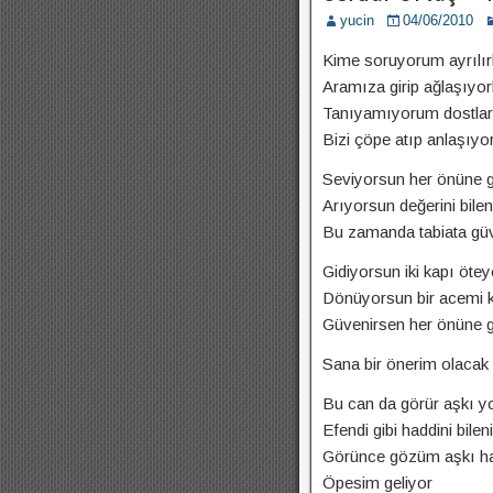
yucin
04/06/2010
Kime soruyorum ayrılı
Aramıza girip ağlaşıyor
Tanıyamıyorum dostla
Bizi çöpe atıp anlaşıyor
Seviyorsun her önüne g
Arıyorsun değerini bilen
Bu zamanda tabiata gü
Gidiyorsun iki kapı ötey
Dönüyorsun bir acemi 
Güvenirsen her önüne 
Sana bir önerim olacak 
Bu can da görür aşkı y
Efendi gibi haddini bileni
Görünce gözüm aşkı ha
Öpesim geliyor