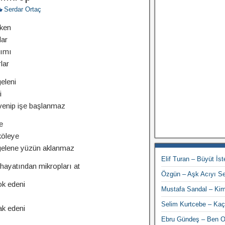
Serdar Ortaç
rken
lar
rımı
lar
eleni
i
venip işe başlanmaz
e
köleye
gelene yüzün aklanmaz
Elif Turan – Büyüt İs
hayatından mikropları at
Özgün – Aşk Acıyı S
ok edeni
Mustafa Sandal – Kim
Selim Kurtcebe – Ka
k edeni
Ebru Gündeş – Ben 