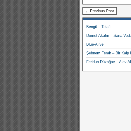
← Previous Post
Bengü – Telafi
Demet Akalın – Sana Ved
Blue-Alive
Şebnem Ferah – Bir Kalp K
Feridun Düzağaç – Alev A