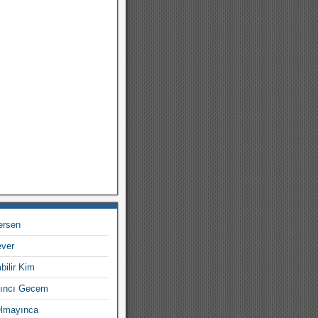
tersen
ever
bilir Kim
çıncı Gecem
Olmayınca