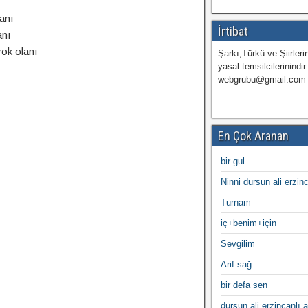
lanı
İrtibat
anı
ok olanı
Şarkı,Türkü ve Şiirlerin
yasal temsilcilerinindir
webgrubu@gmail.com
En Çok Aranan
bir gul
Ninni dursun ali erzin
Turnam
iç+benim+için
Sevgilim
Arif sağ
bir defa sen
dursun ali erzincanlı a