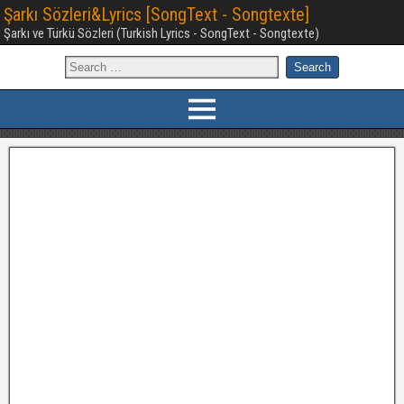
Şarkı Sözleri&Lyrics [SongText - Songtexte]
Şarkı ve Türkü Sözleri (Turkish Lyrics - SongText - Songtexte)