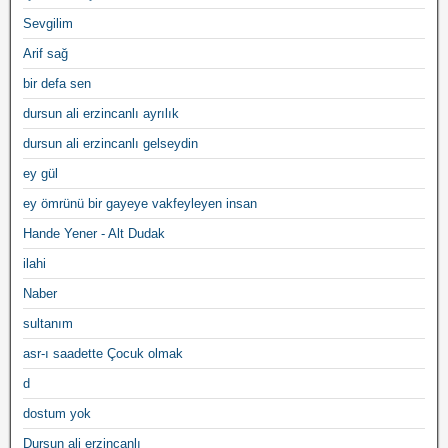
Sevgilim
Arif sağ
bir defa sen
dursun ali erzincanlı ayrılık
dursun ali erzincanlı gelseydin
ey gül
ey ömrünü bir gayeye vakfeyleyen insan
Hande Yener - Alt Dudak
ilahi
Naber
sultanım
asr-ı saadette Çocuk olmak
d
dostum yok
Dursun ali erzincanlı