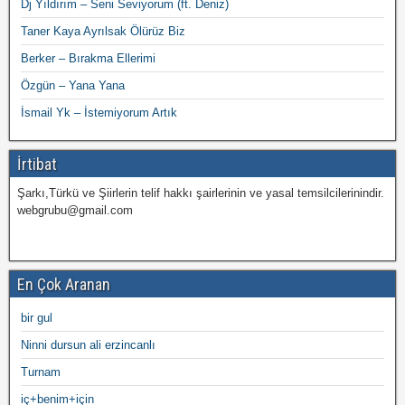
Dj Yıldırım – Seni Seviyorum (ft. Deniz)
Taner Kaya Ayrılsak Ölürüz Biz
Berker – Bırakma Ellerimi
Özgün – Yana Yana
İsmail Yk – İstemiyorum Artık
İrtibat
Şarkı,Türkü ve Şiirlerin telif hakkı şairlerinin ve yasal temsilcilerinindir.
webgrubu@gmail.com
En Çok Aranan
bir gul
Ninni dursun ali erzincanlı
Turnam
iç+benim+için