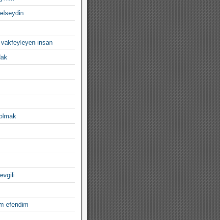
gelseydin
 vakfeyleyen insan
dak
 olmak
evgili
im efendim