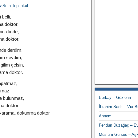
Sefa Topsakal
belli,
a doktor,
n elinde,
a doktor.
mde derdim,
alim sevdim,
ilim gelsin,
ama doktor.
kapatmaz,
utmaz,
Berkay – Gözlerin
e bulunmaz,
a doktor,
İbrahim Sadri – Vur Bit
yarama, dokunma doktor
Annem
Feridun Düzağaç – Ev
Müslüm Gürses – Aşk 