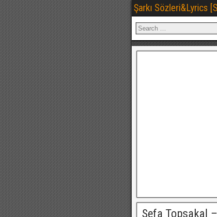
Şarkı Sözleri&Lyrics 
Sefa Topsakal –