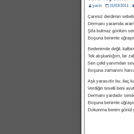
yucin
31/03/2011
Çaresiz derdimin sebebi 
Dermanı yaramda aram
Şifa bulmaz gönlüm seni
Boşuna benimle uğraşm
Bedenimde değil, kalbi
Tek alışkanlığım, bir z
Sen çekil yanımdan sevg
Boşuna zamanını harc
Aşk yarasıdır bu; ilaç 
Verdiğin teselli beni av
Dermanı yardadır send
Boşuna benimle uğraşm
Dokunma benim gönül 