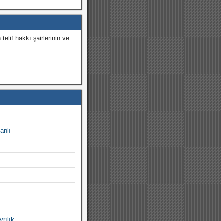
 telif hakkı şairlerinin ve
.
canlı
yrılık