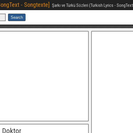
[SongText - Songtexte]
Şarkı ve Türkü Sözleri (Turkish Lyrics - SongTex
 Doktor