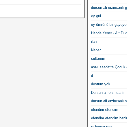
dursun ali erzincanlı 
ey gül
ey ömrünü bir gayeye
Hande Yener - Alt Du
ilahi
Naber
sultanım
asr-ı saadette Çocuk
d
dostum yok
Dursun ali erzincanlı
dursun ali erzincanlı s
efendim efendim
efendim efendim ben
iç benim için