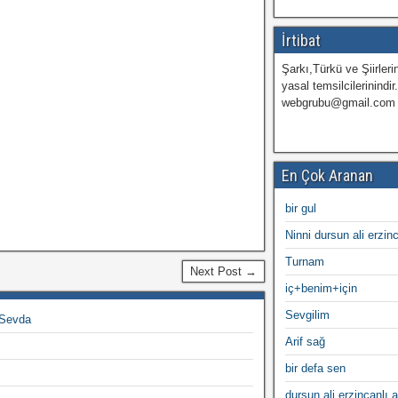
İrtibat
Şarkı,Türkü ve Şiirlerin
yasal temsilcilerinindir
webgrubu@gmail.com
En Çok Aranan
bir gul
Ninni dursun ali erzin
Turnam
Next Post →
iç+benim+için
Sevgilim
 Sevda
Arif sağ
bir defa sen
dursun ali erzincanlı a