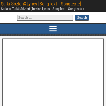
Şarkı Sözleri&Lyrics [SongText - Songtexte]
Şarkı ve Türkü Sözleri (Turkish Lyrics - SongText - Songtexte)