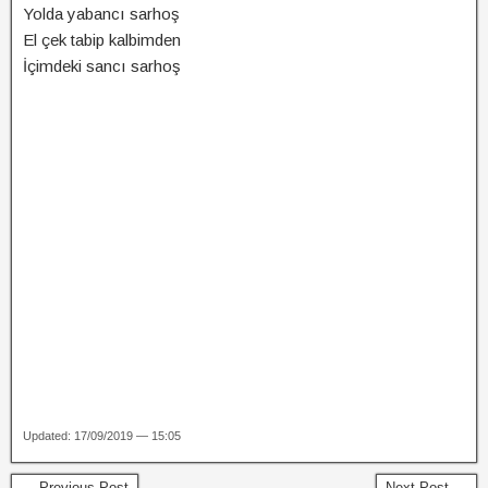
Yolda yabancı sarhoş
El çek tabip kalbimden
İçimdeki sancı sarhoş
Updated: 17/09/2019 — 15:05
← Previous Post
Next Post →