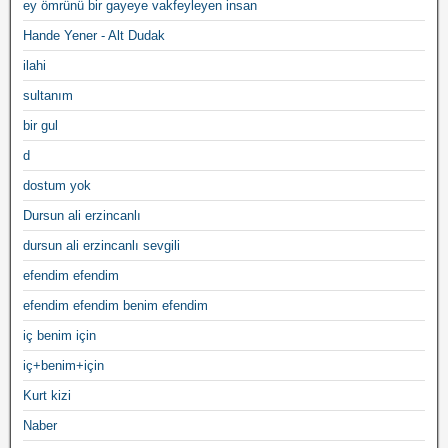
ey ömrünü bir gayeye vakfeyleyen insan
Hande Yener - Alt Dudak
ilahi
sultanım
bir gul
d
dostum yok
Dursun ali erzincanlı
dursun ali erzincanlı sevgili
efendim efendim
efendim efendim benim efendim
iç benim için
iç+benim+için
Kurt kizi
Naber