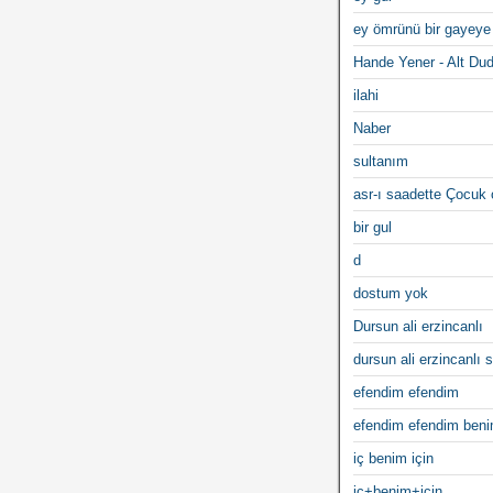
ey ömrünü bir gayeye
Hande Yener - Alt Du
ilahi
Naber
sultanım
asr-ı saadette Çocuk
bir gul
d
dostum yok
Dursun ali erzincanlı
dursun ali erzincanlı s
efendim efendim
efendim efendim ben
iç benim için
iç+benim+için