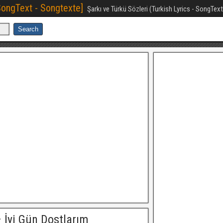
[SongText - Songtexte]
Şarkı ve Türkü Sözleri (Turkish Lyrics - SongTex
 İyi Gün Dostlarım