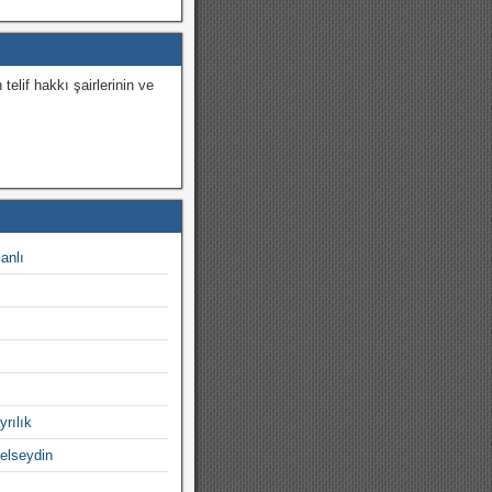
 telif hakkı şairlerinin ve
.
canlı
yrılık
gelseydin