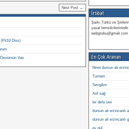
Next Post →
İrtibat
Şarkı,Türkü ve Şiirlerin
yasal temsilcilerinindir
webgrubu@gmail.com
(Pit10 Diss)
arum
En Çok Aranan
y Ömrümün Varı
Ninni dursun ali erzin
Turnam
Sevgilim
Arif sağ
bir defa sen
dursun ali erzincanlı a
dursun ali erzincanlı 
ey gül