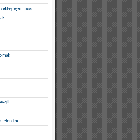
 vakfeyleyen insan
dak
 olmak
evgili
im efendim