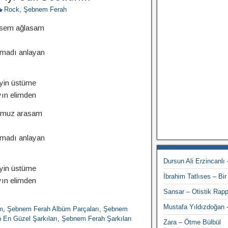
Rock
,
Şebnem Ferah
ülsem ağlasam
madı anlayan
yin üstüme
yın elimden
 omuz arasam
madı anlayan
Dursun Ali Erzincanlı 
yin üstüme
İbrahim Tatlıses – B
yın elimden
Sansar – Otistik Rapp
Mustafa Yıldızdoğan 
m
,
Şebnem Ferah Albüm Parçaları
,
Şebnem
En Güzel Şarkıları
,
Şebnem Ferah Şarkıları
Zara – Ötme Bülbül