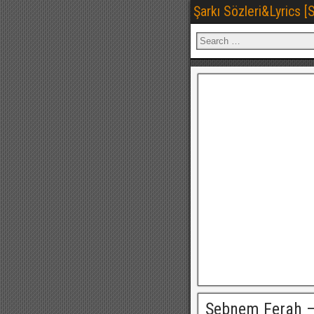
Şarkı Sözleri&Lyrics 
Şebnem Ferah –