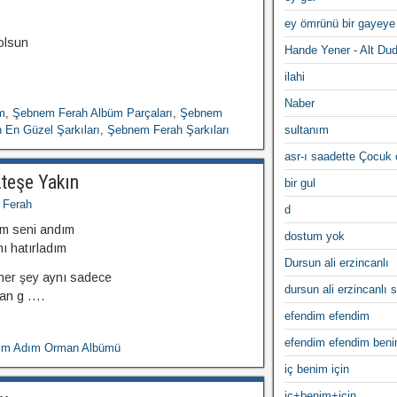
ey ömrünü bir gayeye
olsun
Hande Yener - Alt Du
ilahi
Naber
m
,
Şebnem Ferah Albüm Parçaları
,
Şebnem
En Güzel Şarkıları
,
Şebnem Ferah Şarkıları
sultanım
asr-ı saadette Çocuk
teşe Yakın
bir gul
 Ferah
d
am seni andım
dostum yok
ı hatırladım
Dursun ali erzincanlı
her şey aynı sadece
dursun ali erzincanlı s
man g
....
efendim efendim
efendim efendim ben
nim Adım Orman Albümü
iç benim için
iç+benim+için