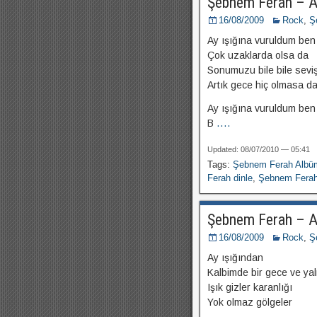
Şebnem Ferah – A
16/08/2009
Rock
,
Ş
Ay ışığına vuruldum ben
Çok uzaklarda olsa da
Sonumuzu bile bile sevi
Artık gece hiç olmasa d
Ay ışığına vuruldum ben
B
....
Updated: 08/07/2010 — 05:41
Tags:
Şebnem Ferah Albü
Ferah dinle
,
Şebnem Ferah 
Şebnem Ferah – Ay
16/08/2009
Rock
,
Ş
Ay ışığından
Kalbimde bir gece ve yaln
Işık gizler karanlığı
Yok olmaz gölgeler