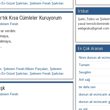
En Güzel Şarkıları
,
Şebnem Ferah Şarkıları
İrtibat
rtık Kısa Cümleler Kuruyorum
Şarkı,Türkü ve Şiirlerin
yasal temsilcilerinindir
ebnem Ferah
webgrubu@gmail.com
rar verdim.
kmaya,
ğalmaya,
a…
En Çok Aranan
Ninni dursun ali erzin
Turnam
m
,
Şebnem Ferah Albüm Parçaları
,
Şebnem
Sevgilim
En Güzel Şarkıları
,
Şebnem Ferah Şarkıları
Arif sağ
Aşk
bir defa sen
ebnem Ferah
dursun ali erzincanlı a
dursun ali erzincanlı 
ey gül