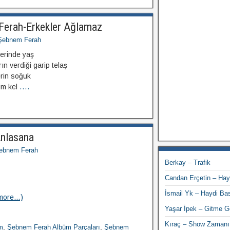
Ferah-Erkekler Ağlamaz
Şebnem Ferah
lerinde yaş
n verdiği garip telaş
erin soğuk
üm kel
....
nlasana
ebnem Ferah
Berkay – Trafik
Candan Erçetin – Hay
İsmail Yk – Haydi Bas
more…)
Yaşar İpek – Gitme G
Kıraç – Show Zamanı
m
,
Şebnem Ferah Albüm Parçaları
,
Şebnem