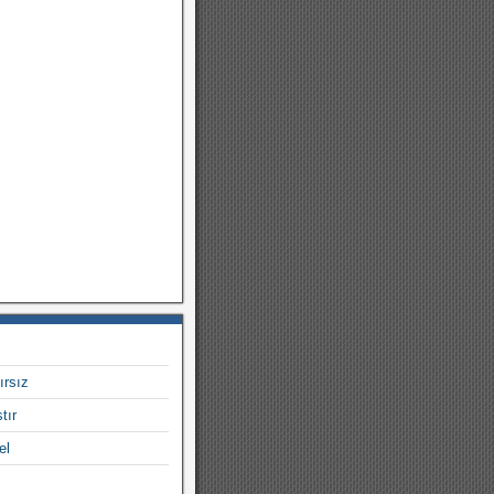
ırsız
tır
el