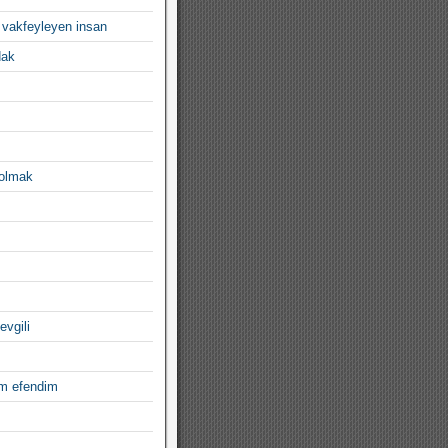
 vakfeyleyen insan
dak
 olmak
evgili
im efendim