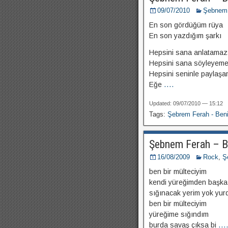
09/07/2010
Şebnem
En son gördüğüm rüya
En son yazdığım şarkı
Hepsini sana anlatama
Hepsini sana söyleyem
Hepsini seninle payla
Eğe
....
Updated: 09/07/2010 — 15:12
Tags:
Şebrem Ferah - Be
Şebnem Ferah – B
16/08/2009
Rock
,
Ş
ben bir mülteciyim
kendi yüreğimden başka
sığınacak yerim yok yu
ben bir mülteciyim
yüreğime sığındım
burda savaş çıksa bi
...