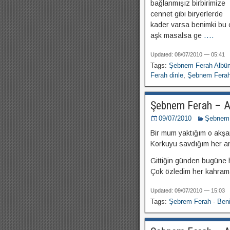
bağlanmışız birbirimize
cennet gibi biryerlerde
kader varsa benimki bu 
aşk masalsa ge
....
Updated: 08/07/2010 — 05:41
Tags:
Şebnem Ferah Albü
Ferah dinle
,
Şebnem Ferah 
Şebnem Ferah – A
09/07/2010
Şebnem
Bir mum yaktığım o akş
Korkuyu savdığım her an
Gittiğin günden bugüne 
Çok özledim her kahra
Updated: 09/07/2010 — 15:03
Tags:
Şebrem Ferah - Be