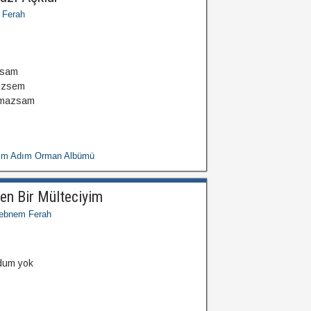
 Ferah
zsam
ezsem
şamazsam
nim Adım Orman Albümü
en Bir Mülteciyim
ebnem Ferah
rdum yok
.