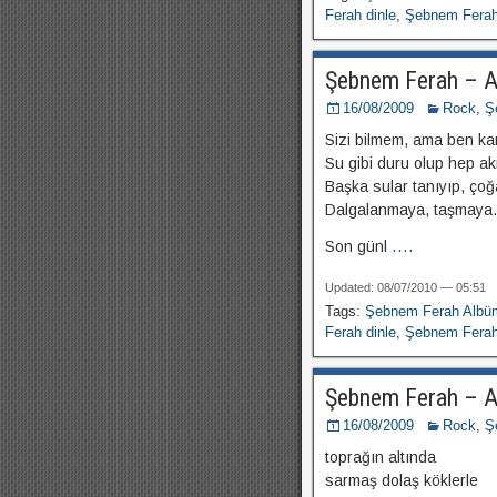
Ferah dinle
,
Şebnem Ferah 
Şebnem Ferah – A
16/08/2009
Rock
,
Ş
Sizi bilmem, ama ben ka
Su gibi duru olup hep a
Başka sular tanıyıp, ço
Dalgalanmaya, taşmay
Son günl
....
Updated: 08/07/2010 — 05:51
Tags:
Şebnem Ferah Albü
Ferah dinle
,
Şebnem Ferah 
Şebnem Ferah – 
16/08/2009
Rock
,
Ş
toprağın altında
sarmaş dolaş köklerle