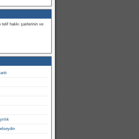
 telif hakkı şairlerinin ve
.
canlı
yrılık
gelseydin