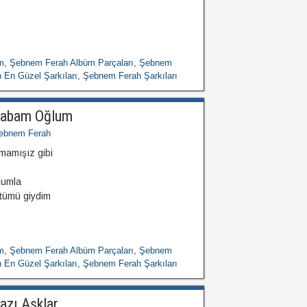
m
,
Şebnem Ferah Albüm Parçaları
,
Şebnem
En Güzel Şarkıları
,
Şebnem Ferah Şarkıları
Babam Oğlum
ebnem Ferah
mamışız gibi
numla
rtümü giydim
m
,
Şebnem Ferah Albüm Parçaları
,
Şebnem
En Güzel Şarkıları
,
Şebnem Ferah Şarkıları
azı Aşklar