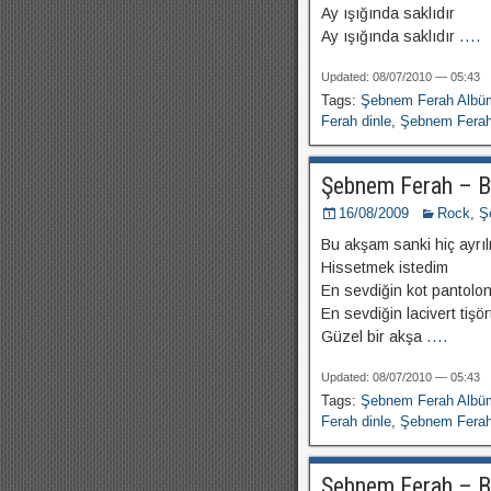
Ay ışığında saklıdır
Ay ışığında saklıdır
....
Updated: 08/07/2010 — 05:43
Tags:
Şebnem Ferah Albü
Ferah dinle
,
Şebnem Ferah 
Şebnem Ferah – 
16/08/2009
Rock
,
Ş
Bu akşam sanki hiç ayrıl
Hissetmek istedim
En sevdiğin kot pantolo
En sevdiğin lacivert tişö
Güzel bir akşa
....
Updated: 08/07/2010 — 05:43
Tags:
Şebnem Ferah Albü
Ferah dinle
,
Şebnem Ferah 
Şebnem Ferah – B