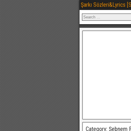
Şarkı Sözleri&Lyrics 
Category: Şebnem 