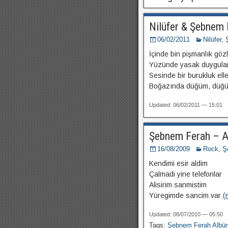
Nilüfer & Şebnem 
06/02/2011
Nilüfer
,
İçinde bin pişmanlık göz
Yüzünde yasak duyguları
Sesinde bir burukluk ell
Boğazında düğüm, düğ
Updated: 06/02/2011 — 15:01
Şebnem Ferah – A
16/08/2009
Rock
,
Ş
Kendimi esir aldim
Çalmadi yine telefonlar
Alisirim sanmistim
Yüregimde sancim var
(
Updated: 08/07/2010 — 05:50
Tags:
Şebnem Ferah Albü