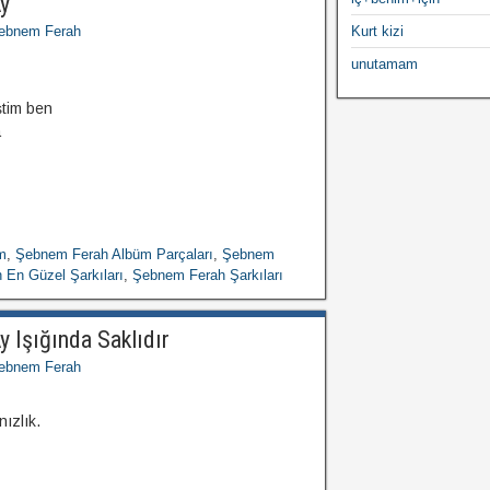
y
ebnem Ferah
Kurt kizi
unutamam
ştim ben
a
m
,
Şebnem Ferah Albüm Parçaları
,
Şebnem
En Güzel Şarkıları
,
Şebnem Ferah Şarkıları
 Işığında Saklıdır
ebnem Ferah
ızlık.