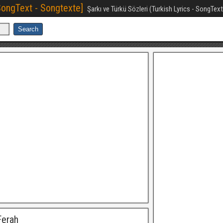
[SongText - Songtexte]
Şarkı ve Türkü Sözleri (Turkish Lyrics - SongTex
Ferah