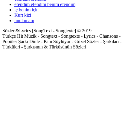
efendim efendim benim efendim
iç benim için
Kurt kizi
unutamam
Sözleri&Lyrics [SongText - Songtexte] © 2019
Türkçe Hit Müzik - Songtext - Songtexte - Lyrics - Chansons -
Popüler Şarkı Dinle - Kim Söylüyor - Güzel Sözler - Şarkıları -
Türküleri - Şarkısının & Türküsünün Sözleri