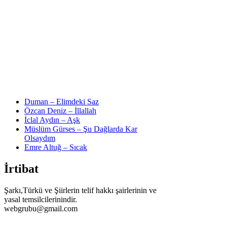
Duman – Elimdeki Saz
Özcan Deniz – İllallah
İclal Aydın – Aşk
Müslüm Gürses – Şu Dağlarda Kar
Olsaydım
Emre Altuğ – Sıcak
İrtibat
Şarkı,Türkü ve Şiirlerin telif hakkı şairlerinin ve
yasal temsilcilerinindir.
webgrubu@gmail.com