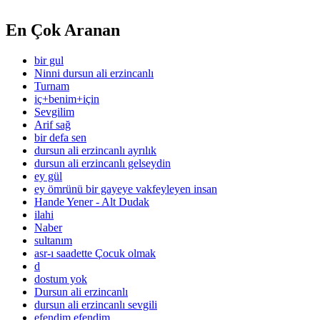
En Çok Aranan
bir gul
Ninni dursun ali erzincanlı
Turnam
iç+benim+için
Sevgilim
Arif sağ
bir defa sen
dursun ali erzincanlı ayrılık
dursun ali erzincanlı gelseydin
ey gül
ey ömrünü bir gayeye vakfeyleyen insan
Hande Yener - Alt Dudak
ilahi
Naber
sultanım
asr-ı saadette Çocuk olmak
d
dostum yok
Dursun ali erzincanlı
dursun ali erzincanlı sevgili
efendim efendim