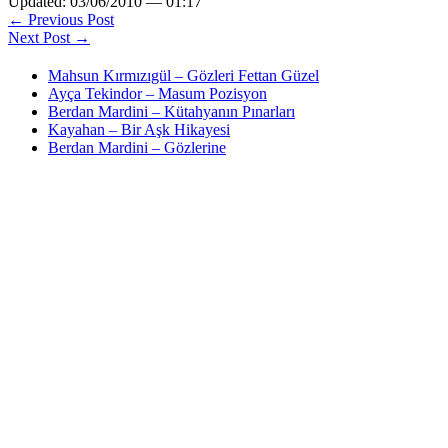
Updated: 03/06/2010 — 01:17
← Previous Post
Next Post →
Mahsun Kırmızıgül – Gözleri Fettan Güzel
Ayça Tekindor – Masum Pozisyon
Berdan Mardini – Kütahyanın Pınarları
Kayahan – Bir Aşk Hikayesi
Berdan Mardini – Gözlerine