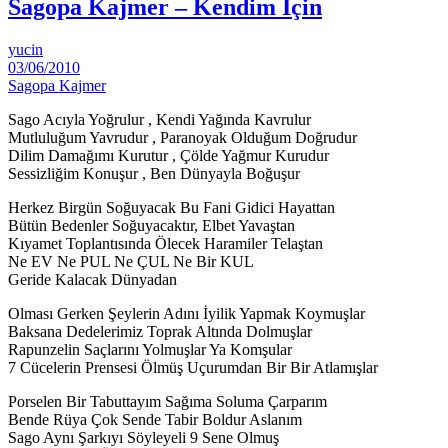
Sagopa Kajmer – Kendim İçin
yucin
03/06/2010
Sagopa Kajmer
Sago Acıyla Yoğrulur , Kendi Yağında Kavrulur
Mutluluğum Yavrudur , Paranoyak Olduğum Doğrudur
Dilim Damağımı Kurutur , Çölde Yağmur Kurudur
Sessizliğim Konuşur , Ben Dünyayla Boğuşur
Herkez Birgün Soğuyacak Bu Fani Gidici Hayattan
Bütün Bedenler Soğuyacaktır, Elbet Yavaştan
Kıyamet Toplantısında Ölecek Haramiler Telaştan
Ne EV Ne PUL Ne ÇUL Ne Bir KUL
Geride Kalacak Dünyadan
Olması Gerken Şeylerin Adını İyilik Yapmak Koymuşlar
Baksana Dedelerimiz Toprak Altında Dolmuşlar
Rapunzelin Saçlarını Yolmuşlar Ya Komşular
7 Cücelerin Prensesi Ölmüş Uçurumdan Bir Bir Atlamışlar
Porselen Bir Tabuttayım Sağıma Soluma Çarparım
Bende Rüya Çok Sende Tabir Boldur Aslanım
Sago Aynı Şarkıyı Söyleyeli 9 Sene Olmuş