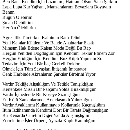
Ben Bana Kendim İçin Lazımım , Hatıram Olsun Sana Şarkım
Lapa Lapa Kar Yağsın , Manzaralarımı Beyazlara Boyayım
Bennn
Bugün Ölebirim
Şu an Ölebilirim
Her An Ölebilirim
Agresiflik Titretirken Kalbimin Bam Telini
Yeni Kapılar Kilitlenir Ve Bende Anahtarlar Eksik
Mirasım Hak Edene Kalsın Moda Değil Bu Rap
Hergün Yeniden Doğduğum İçin Kendimi Tekrar Etmem Zor
Hergün Eridiğim İçin Kendimi Buz Küpü Yapmam Zor
Tedavim İçin Yeni Bir İlaç Gerkeli Doktor
Olmak İçin Tüm Savaşları İhtişamlı İmparator
Cenk Harbinde Akranlarım Şarkılar Birbirini Yiyor
Vardır Tekliğe Alışıklığım Ve Tetikle Tanışıklığım
Kertenkele Misali Bir Parçamı Yolda Bırakmışlığım
Vardır İçmedende Bir Köşeye Sızmışlığım
En Kötü Zamanlarımda Arkadaşımdı Yalnızlığım
Vardır Ayaklarımı Kullanmayıp Kollarımla Kaçmışlığım
İftira İzdihamında Kendimi Dört Bir Tarafa Dağıtmışlığım
Bir Kenarda Cüretim Diğer Yanda Alışmışlığım
Zerrelerime İşler Ürperiş Ayazda Kaplı Karanlığım