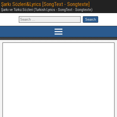
Şarkı Sözleri&Lyrics [SongText - Songtexte]
Şarkı ve Türkü Sözleri (Turkish Lyrics - SongText - Songtexte)