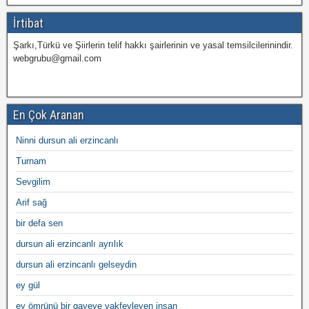
İrtibat
Şarkı,Türkü ve Şiirlerin telif hakkı şairlerinin ve yasal temsilcilerinindir.
webgrubu@gmail.com
En Çok Aranan
Ninni dursun ali erzincanlı
Turnam
Sevgilim
Arif sağ
bir defa sen
dursun ali erzincanlı ayrılık
dursun ali erzincanlı gelseydin
ey gül
ey ömrünü bir gayeye vakfeyleyen insan