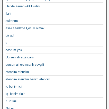
Hande Yener - Alt Dudak
ilahi
sultanım
asr-ı saadette Çocuk olmak
bir gul
d
dostum yok
Dursun ali erzincanlı
dursun ali erzincanlı sevgili
efendim efendim
efendim efendim benim efendim
iç benim için
iç+benim+için
Kurt kizi
Naber