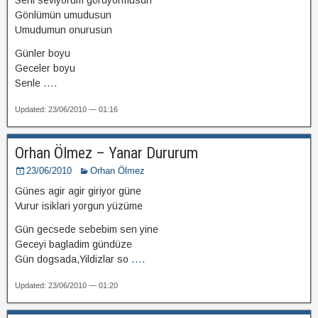
Seni seviyorum görüyormusun
Gönlümün umudusun
Umudumun onurusun
Günler boyu
Geceler boyu
Senle
....
Updated: 23/06/2010 — 01:16
Orhan Ölmez – Yanar Dururum
23/06/2010
Orhan Ölmez
Günes agir agir giriyor güne
Vurur isiklari yorgun yüzüme
Gün gecsede sebebim sen yine
Geceyi bagladim gündüze
Gün dogsada,Yildizlar so
....
Updated: 23/06/2010 — 01:20