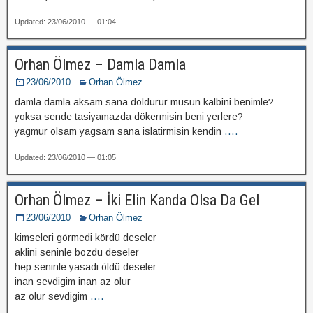
Updated: 23/06/2010 — 01:04
Orhan Ölmez – Damla Damla
23/06/2010
Orhan Ölmez
damla damla aksam sana doldurur musun kalbini benimle?
yoksa sende tasiyamazda dökermisin beni yerlere?
yagmur olsam yagsam sana islatirmisin kendin
....
Updated: 23/06/2010 — 01:05
Orhan Ölmez – İki Elin Kanda Olsa Da Gel
23/06/2010
Orhan Ölmez
kimseleri görmedi kördü deseler
aklini seninle bozdu deseler
hep seninle yasadi öldü deseler
inan sevdigim inan az olur
az olur sevdigim
....