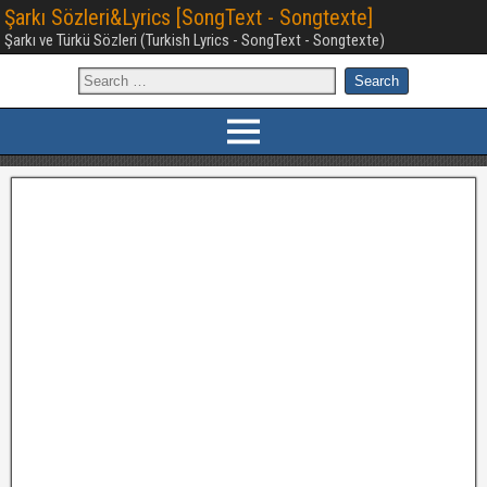
Şarkı Sözleri&Lyrics [SongText - Songtexte]
Şarkı ve Türkü Sözleri (Turkish Lyrics - SongText - Songtexte)