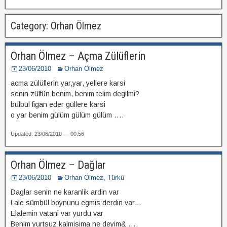
Category: Orhan Ölmez
Orhan Ölmez – Açma Zülüflerin
23/06/2010
Orhan Ölmez
acma zülüflerin yar,yar, yellere karsi
senin zülfün benim, benim telim degilmi?
bülbül figan eder güllere karsi
o yar benim gülüm gülüm gülüm
....
Updated: 23/06/2010 — 00:56
Orhan Ölmez – Dağlar
23/06/2010
Orhan Ölmez
,
Türkü
Daglar senin ne karanlik ardin var
Lale sümbül boynunu egmis derdin var…
Elalemin vatani var yurdu var
Benim yurtsuz kalmisima ne deyim&
....