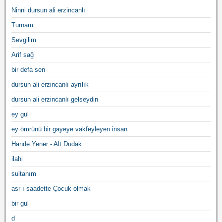
Ninni dursun ali erzincanlı
Turnam
Sevgilim
Arif sağ
bir defa sen
dursun ali erzincanlı ayrılık
dursun ali erzincanlı gelseydin
ey gül
ey ömrünü bir gayeye vakfeyleyen insan
Hande Yener - Alt Dudak
ilahi
sultanım
asr-ı saadette Çocuk olmak
bir gul
d