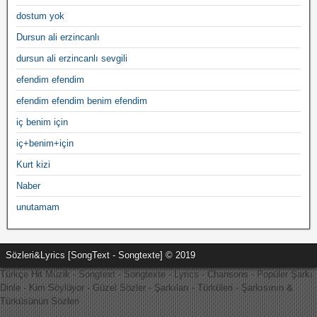
dostum yok
Dursun ali erzincanlı
dursun ali erzincanlı sevgili
efendim efendim
efendim efendim benim efendim
iç benim için
iç+benim+için
Kurt kizi
Naber
unutamam
Sözleri&Lyrics [SongText - Songtexte] © 2019
Türkçe Hit Müzik - Songtext - Songtexte - Lyrics - Chansons - Popüler Şarkı
Dinle - Kim Söylüyor - Güzel Sözler - Şarkıları - Türküleri - Şarkısının &
Türküsünün Sözleri