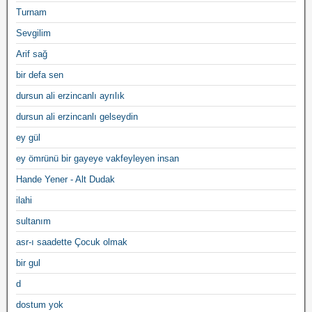
Turnam
Sevgilim
Arif sağ
bir defa sen
dursun ali erzincanlı ayrılık
dursun ali erzincanlı gelseydin
ey gül
ey ömrünü bir gayeye vakfeyleyen insan
Hande Yener - Alt Dudak
ilahi
sultanım
asr-ı saadette Çocuk olmak
bir gul
d
dostum yok