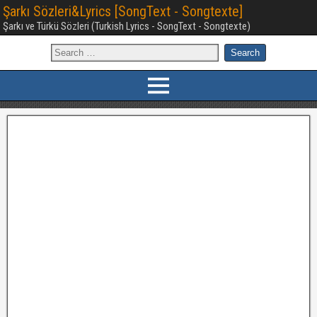
Şarkı Sözleri&Lyrics [SongText - Songtexte]
Şarkı ve Türkü Sözleri (Turkish Lyrics - SongText - Songtexte)