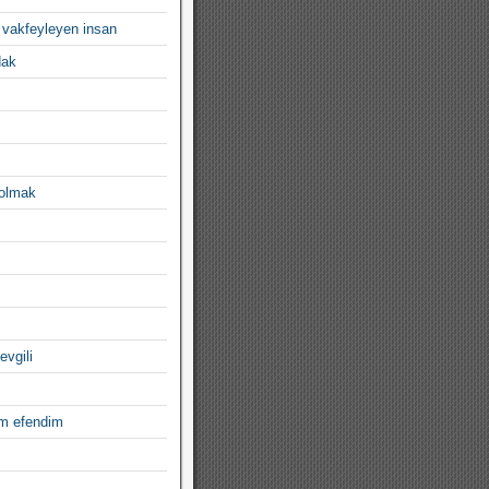
 vakfeyleyen insan
dak
 olmak
evgili
im efendim