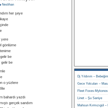
Neslihan
andım her şeye
ikaye
içinde
le
r yere
el gönlüme
 tenime
gelir be
gelir be
imle
Dj Yıldırım – Bebeği
le
n o yüzlere
Gece Yolcuları – Mas
file
Fleet Foxes-Mykonos
m bahardı yazdı
Linet – Şu Saniye
nmıştı gerçek sandım
Mahsun Kırmızıgül –