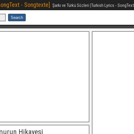
[SongText - Songtexte]
Şarkı ve Türkü Sözleri (Turkish Lyrics - SongTex
murun Hikayesi