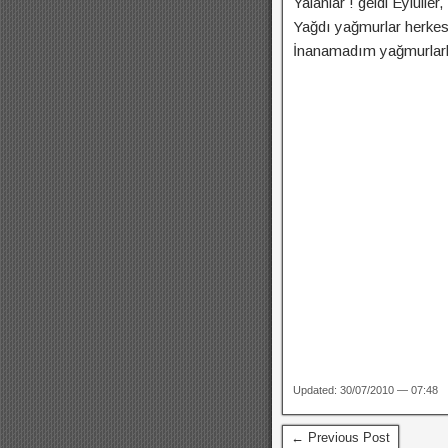
Yalanlar ! geldi Eylüller
Yağdı yağmurlar herkes
İnanamadım yağmurlarl
Updated: 30/07/2010 — 07:48
← Previous Post