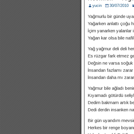
yucin
30/07/2010
Yağmurlu bir günde uy
Yağarken anlattı çoğu h
İçim yanarken yalanlar 
Yağan kar olsa bile nafi
Yağ yağmur deli deli he
Es rüzgar fark etmez g
Değsin ne varsa soğuk
İnsandan fazlamı zarar 
İnsandan daha mı zarar 
Yağmur bile ağladı ben
Kıyamadı götürdü seliy
Dedim bakmam artık be
Dedi derdin insanken na
Bir gün uyandım mevsi
Herkes bir renge boya