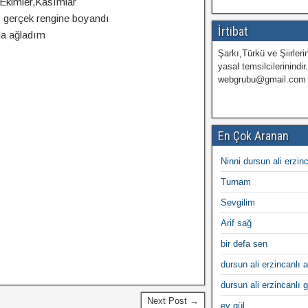
, Ekimler,Kasımlar
 gerçek rengine boyandı
İrtibat
a ağladım
Şarkı,Türkü ve Şiirlerin
yasal temsilcilerinindir
webgrubu@gmail.com
En Çok Aranan
Ninni dursun ali erzin
Turnam
Sevgilim
Arif sağ
bir defa sen
dursun ali erzincanlı a
dursun ali erzincanlı 
Next Post →
ey gül