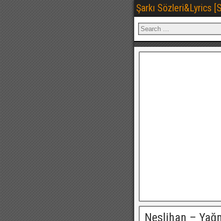
Şarkı Sözleri&Lyrics 
Neslihan – Yağ