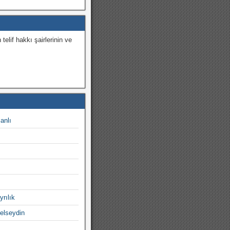
 telif hakkı şairlerinin ve
.
canlı
yrılık
gelseydin