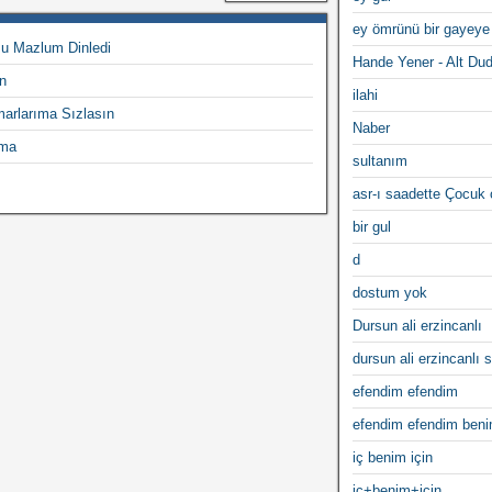
ey ömrünü bir gayeye
u Mazlum Dinledi
Hande Yener - Alt Du
n
ilahi
arlarıma Sızlasın
Naber
ama
sultanım
asr-ı saadette Çocuk
bir gul
d
dostum yok
Dursun ali erzincanlı
dursun ali erzincanlı s
efendim efendim
efendim efendim ben
iç benim için
iç+benim+için