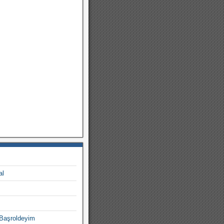
m
al
 Başroldeyim