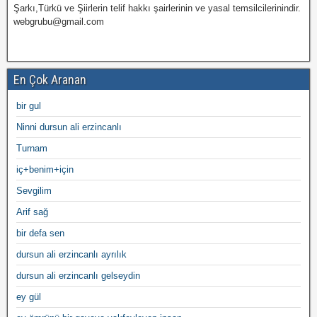
Şarkı,Türkü ve Şiirlerin telif hakkı şairlerinin ve yasal temsilcilerinindir.
webgrubu@gmail.com
En Çok Aranan
bir gul
Ninni dursun ali erzincanlı
Turnam
iç+benim+için
Sevgilim
Arif sağ
bir defa sen
dursun ali erzincanlı ayrılık
dursun ali erzincanlı gelseydin
ey gül