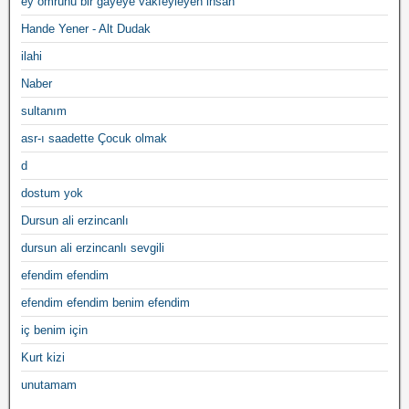
ey ömrünü bir gayeye vakfeyleyen insan
Hande Yener - Alt Dudak
ilahi
Naber
sultanım
asr-ı saadette Çocuk olmak
d
dostum yok
Dursun ali erzincanlı
dursun ali erzincanlı sevgili
efendim efendim
efendim efendim benim efendim
iç benim için
Kurt kizi
unutamam