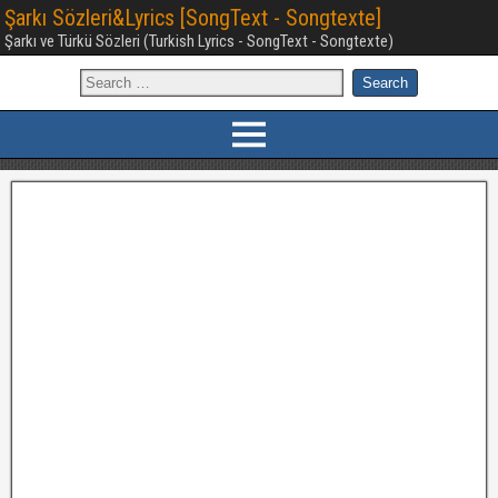
Şarkı Sözleri&Lyrics [SongText - Songtexte]
Şarkı ve Türkü Sözleri (Turkish Lyrics - SongText - Songtexte)