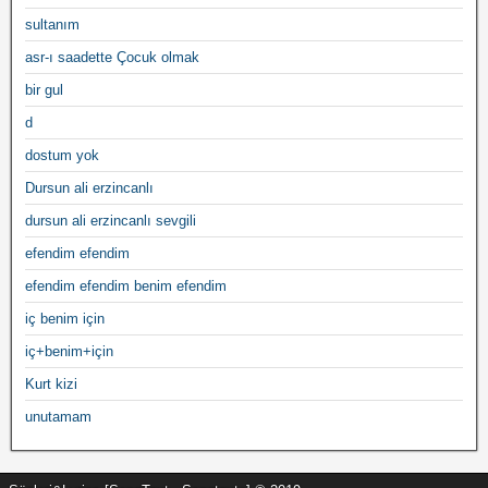
sultanım
asr-ı saadette Çocuk olmak
bir gul
d
dostum yok
Dursun ali erzincanlı
dursun ali erzincanlı sevgili
efendim efendim
efendim efendim benim efendim
iç benim için
iç+benim+için
Kurt kizi
unutamam