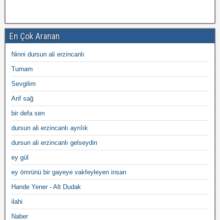
En Çok Aranan
Ninni dursun ali erzincanlı
Turnam
Sevgilim
Arif sağ
bir defa sen
dursun ali erzincanlı ayrılık
dursun ali erzincanlı gelseydin
ey gül
ey ömrünü bir gayeye vakfeyleyen insan
Hande Yener - Alt Dudak
ilahi
Naber