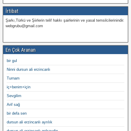
İrtibat
Şarkı,Türkü ve Şiirlerin telif hakkı şairlerinin ve yasal temsilcilerinindir.
webgrubu@gmail.com
En Çok Aranan
bir gul
Ninni dursun ali erzincanlı
Turnam
iç+benim+için
Sevgilim
Arif sağ
bir defa sen
dursun ali erzincanlı ayrılık
dursun ali erzincanlı gelseydin