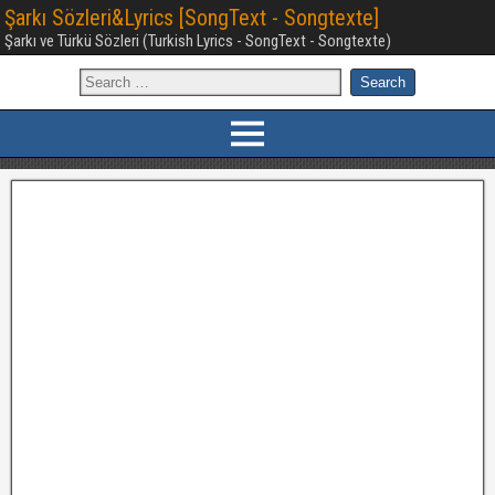
Şarkı Sözleri&Lyrics [SongText - Songtexte]
Şarkı ve Türkü Sözleri (Turkish Lyrics - SongText - Songtexte)