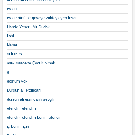
ey gül
ey ömrünü bir gayeye vakfeyleyen insan
Hande Yener - Alt Dudak
ilahi
Naber
sultanım
asr-ı saadette Çocuk olmak
d
dostum yok
Dursun ali erzincanlı
dursun ali erzincanlı sevgili
efendim efendim
efendim efendim benim efendim
iç benim için