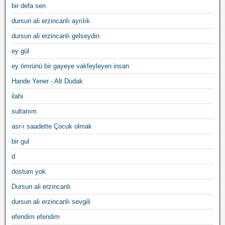
bir defa sen
dursun ali erzincanlı ayrılık
dursun ali erzincanlı gelseydin
ey gül
ey ömrünü bir gayeye vakfeyleyen insan
Hande Yener - Alt Dudak
ilahi
sultanım
asr-ı saadette Çocuk olmak
bir gul
d
dostum yok
Dursun ali erzincanlı
dursun ali erzincanlı sevgili
efendim efendim