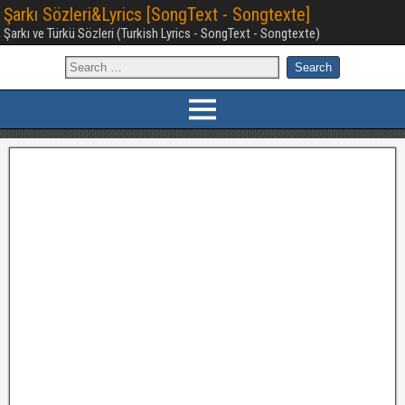
Şarkı Sözleri&Lyrics [SongText - Songtexte]
Şarkı ve Türkü Sözleri (Turkish Lyrics - SongText - Songtexte)