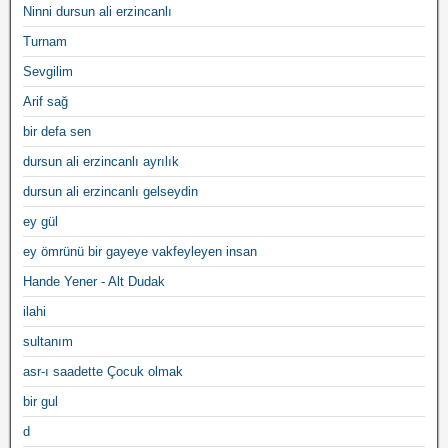
Ninni dursun ali erzincanlı
Turnam
Sevgilim
Arif sağ
bir defa sen
dursun ali erzincanlı ayrılık
dursun ali erzincanlı gelseydin
ey gül
ey ömrünü bir gayeye vakfeyleyen insan
Hande Yener - Alt Dudak
ilahi
sultanım
asr-ı saadette Çocuk olmak
bir gul
d