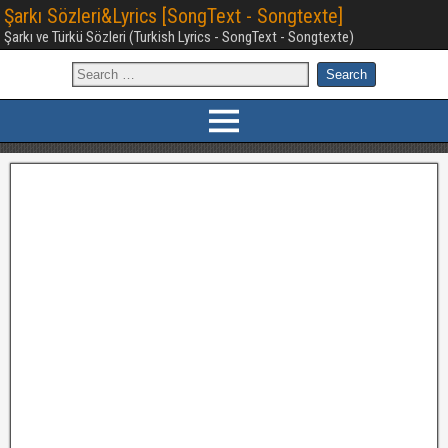
Şarkı Sözleri&Lyrics [SongText - Songtexte]
Şarkı ve Türkü Sözleri (Turkish Lyrics - SongText - Songtexte)