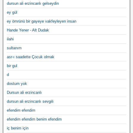
dursun ali erzincanlı gelseydin
ey gül
ey ömrünü bir gayeye vakfeyleyen insan
Hande Yener - Alt Dudak
ilahi
sultanım
asr-ı saadette Çocuk olmak
bir gul
d
dostum yok
Dursun ali erzincanlı
dursun ali erzincanlı sevgili
efendim efendim
efendim efendim benim efendim
iç benim için