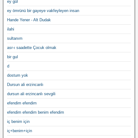
ey gül
ey ömrünü bir gayeye vakfeyleyen insan
Hande Yener - Alt Dudak
ilahi
sultanım
asr-ı saadette Çocuk olmak
bir gul
d
dostum yok
Dursun ali erzincanlı
dursun ali erzincanlı sevgili
efendim efendim
efendim efendim benim efendim
iç benim için
iç+benim+için