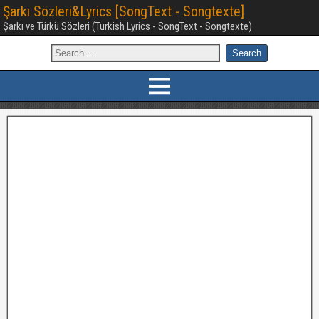
Şarkı Sözleri&Lyrics [SongText - Songtexte]
Şarkı ve Türkü Sözleri (Turkish Lyrics - SongText - Songtexte)