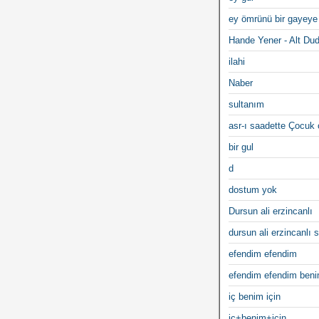
ey ömrünü bir gayeye
Hande Yener - Alt Du
ilahi
Naber
sultanım
asr-ı saadette Çocuk
bir gul
d
dostum yok
Dursun ali erzincanlı
dursun ali erzincanlı s
efendim efendim
efendim efendim ben
iç benim için
iç+benim+için