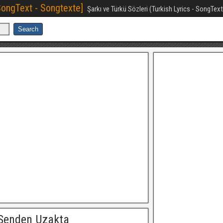
[SongText - Songtexte]
Şarkı ve Türkü Sözleri (Turkish Lyrics - SongTex
 Senden Uzakta