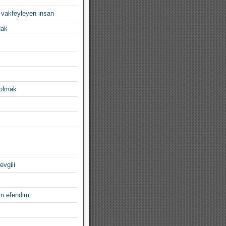
 vakfeyleyen insan
dak
 olmak
evgili
im efendim