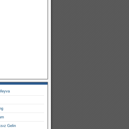
 Meyva
ng
rum
ksız Gelin