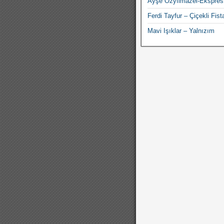
Ayşe Özyılmazel-Ekspres
Ferdi Tayfur – Çiçekli Fist
Mavi Işıklar – Yalnızım