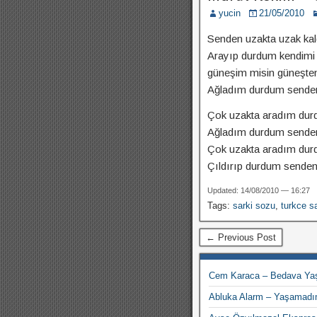
yucin
21/05/2010
Senden uzakta uzak ka
Arayıp durdum kendimi
güneşim misin güneşten
Ağladım durdum sende
Çok uzakta aradım du
Ağladım durdum sende
Çok uzakta aradım du
Çıldırıp durdum senden
Updated: 14/08/2010 — 16:27
Tags:
sarki sozu
,
turkce sa
← Previous Post
Cem Karaca – Bedava Yaş
Abluka Alarm – Yaşamadım