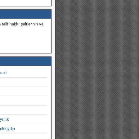
 telif hakkı şairlerinin ve
.
canlı
yrılık
gelseydin