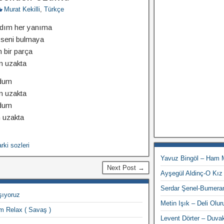
Murat Kekilli
,
Türkçe
ldım her yanıma
 seni bulmaya
 bir parça
n uzakta
rdum
n uzakta
rdum
 uzakta
rki sozleri
Yavuz Bingöl – Ham
Next Post →
Ayşegül Aldinç-O Kız
Serdar Şenel-Bumera
ıyoruz
Metin Işık – Deli Olu
 Relax ( Savaş )
Levent Dörter – Duva