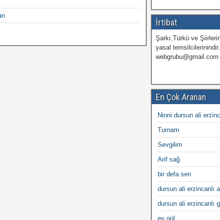
an
İrtibat
Şarkı,Türkü ve Şiirlerin
yasal temsilcilerinindir
webgrubu@gmail.com
En Çok Aranan
Ninni dursun ali erzin
Turnam
Sevgilim
Arif sağ
bir defa sen
dursun ali erzincanlı a
dursun ali erzincanlı 
ey gül