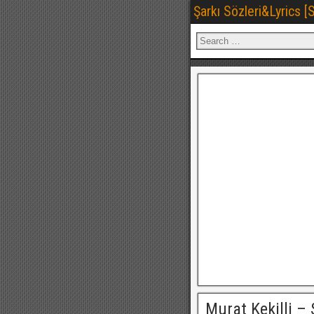
Şarkı Sözleri&Lyrics 
Murat Kekilli –