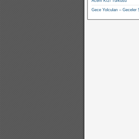
Acem Kızı Türküsü
Gece Yolcuları – Geceler S