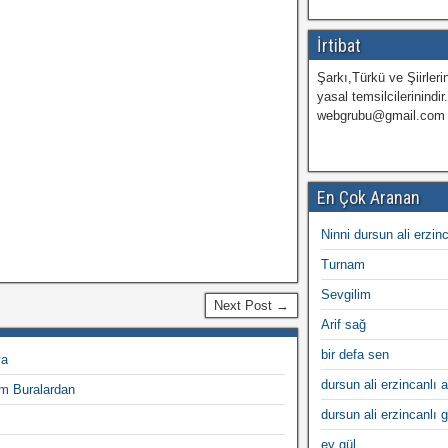
İrtibat
Şarkı,Türkü ve Şiirlerin
yasal temsilcilerinindir
webgrubu@gmail.com
En Çok Aranan
Ninni dursun ali erzin
Turnam
Sevgilim
Next Post →
Arif sağ
bir defa sen
va
dursun ali erzincanlı a
m Buralardan
dursun ali erzincanlı 
ey gül