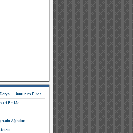
 Derya – Unuturum Elbet
hould Be Me
ğmurla Ağladım
etsizim