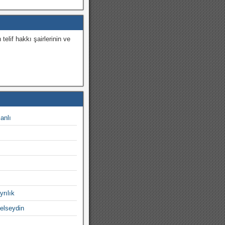
 telif hakkı şairlerinin ve
.
canlı
yrılık
gelseydin