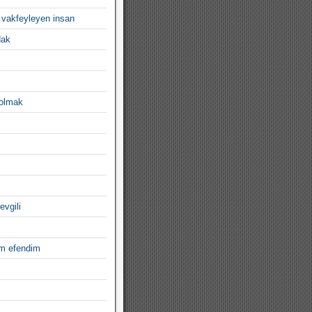
 vakfeyleyen insan
dak
 olmak
evgili
im efendim