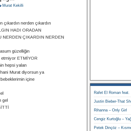
Murat Kekilli
n çıkardın nerden çıkardın
ILGIN HADI ORADAN
 NERDEN ÇIKARDIN NERDEN
asum güzelliğin
dar etmiyor ETMİYOR
in hepsi yalan
 hani Murat diyorsun ya
bebeklerimin içine
Rafet El Roman feat.
el
 gel
Justin Bieber-That S
İTTİ
Rihanna – Only Girl
Cengiz Kurtoğlu – Ya
Petek Dinçöz – Kısm