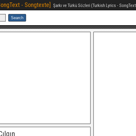
[SongText - Songtexte]
Şarkı ve Türkü Sözleri (Turkish Lyrics - SongTex
Çılgın