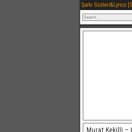
Şarkı Sözleri&Lyrics 
Murat Kekilli – 