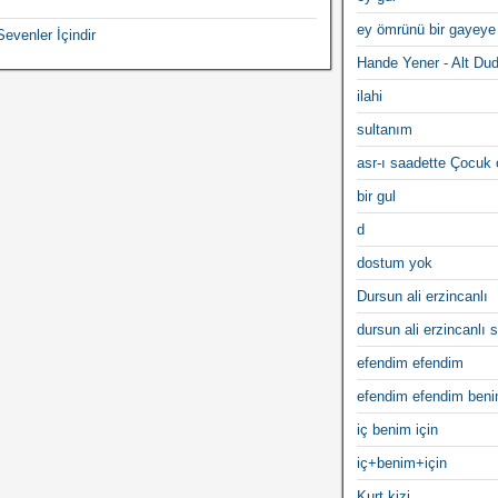
ey ömrünü bir gayeye
evenler İçindir
Hande Yener - Alt Du
ilahi
sultanım
asr-ı saadette Çocuk
bir gul
d
dostum yok
Dursun ali erzincanlı
dursun ali erzincanlı s
efendim efendim
efendim efendim ben
iç benim için
iç+benim+için
Kurt kizi