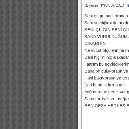
yucin
04/07/2010
Seni çılgın hadi oradan
Seni sevdiğimi de nerde
SENİ ÇILGIN SENİ Ç
SANA VURULDUĞUMU
ÇIKARDIN
Ne vücut ölçülerin ne m
Beni hiç mi hiç alaka
Tanrım bu söylediklerim
Bana bir gülüyorsun ya
Hani bakıyorsun ya göz
Sen bana aldırma gel
Yağmura ne gerek var g
Sana sırılsıklam aşığım
BEN CEZA HERKES B