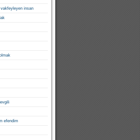
 vakfeyleyen insan
dak
 olmak
evgili
im efendim