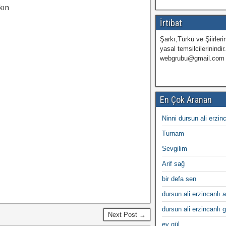
kın
İrtibat
Şarkı,Türkü ve Şiirlerin
yasal temsilcilerinindir
webgrubu@gmail.com
En Çok Aranan
Ninni dursun ali erzin
Turnam
Sevgilim
Arif sağ
bir defa sen
dursun ali erzincanlı a
dursun ali erzincanlı 
Next Post →
ey gül