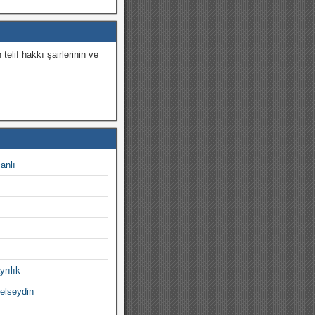
 telif hakkı şairlerinin ve
.
canlı
yrılık
gelseydin