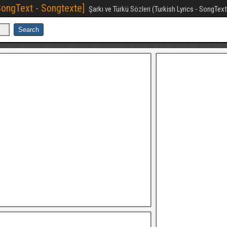
[SongText - Songtexte]
Şarkı ve Türkü Sözleri (Turkish Lyrics - SongTex