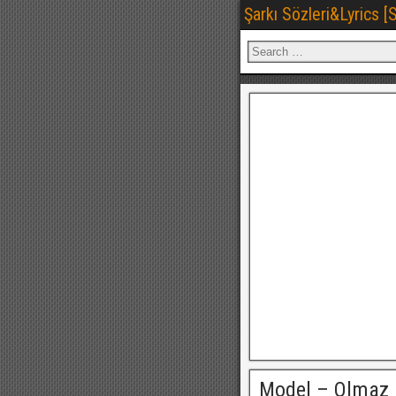
Şarkı Sözleri&Lyrics 
Model – Olmaz