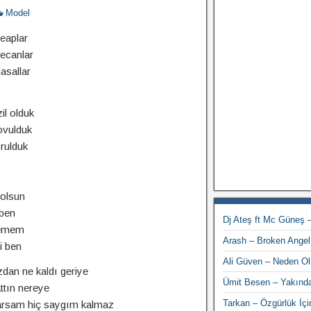
Model
seaplar
yecanlar
asallar
il olduk
ovulduk
rulduk
olsun
 ben
Dj Ateş ft Mc Güneş
vemem
Arash – Broken Angel
i ben
Ali Güven – Neden O
an ne kaldı geriye
Ümit Besen – Yakınd
lattın nereye
Tarkan – Özgürlük İç
arsam hiç saygım kalmaz