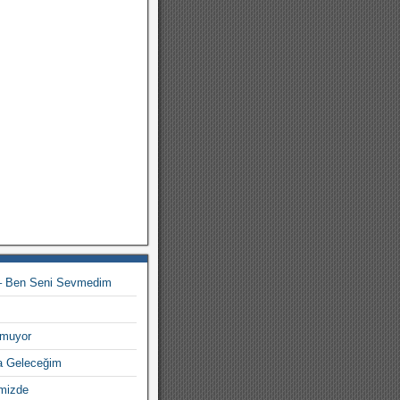
 – Ben Seni Sevmedim
lmuyor
a Geleceğim
imizde