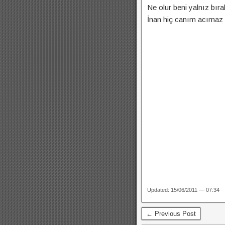
Ne olur beni yalnız bıra
İnan hiç canım acımaz
Updated: 15/06/2011 — 07:34
← Previous Post