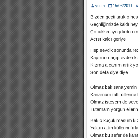
yucin
15/06/2011
Bizden geçti artık o he
Geçnliğimizde kaldı he
Çocukken iyi gelirdi o m
Acısı kaldı geriye
Hep sevdik sonunda rez
Kapımızı açıp evden k
Kızma a canım artık yo
Son defa diye diye
Olmaz bak sana yemin 
Kanamam tatlı dillerine
Olmaz istesem de se
Tutamam yorgun ellerin
Bak o küçük masum kızd
Yaktın attın küllerini fır
Olmaz bu sefer de kan