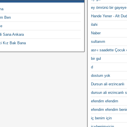
ey ömrünü bir gayeye
ma
Hande Yener - Alt Du
im Ben
ilahi
ce
Naber
di Sana Ankara
sultanım
ci Kız Bak Bana
asr-ı saadette Çocuk
bir gul
d
dostum yok
Dursun ali erzincanlı
dursun ali erzincanlı s
efendim efendim
efendim efendim ben
iç benim için
iç+benim+için