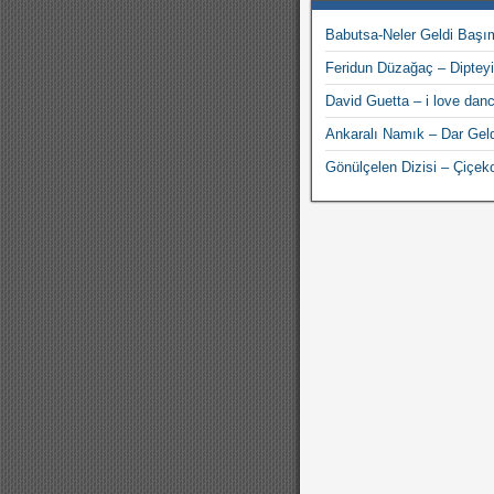
Babutsa-Neler Geldi Başı
Feridun Düzağaç – Diptey
David Guetta – i love dan
Ankaralı Namık – Dar Gel
Gönülçelen Dizisi – Çiçek