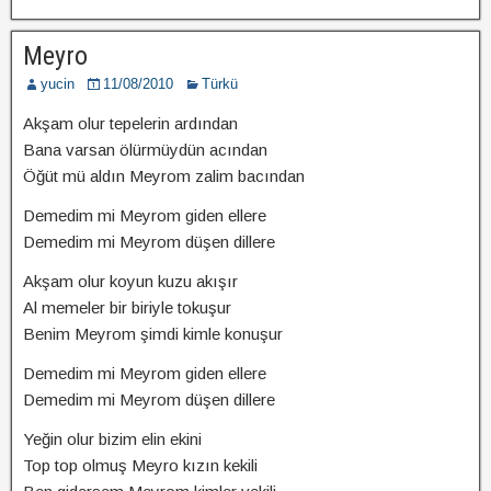
Meyro
yucin
11/08/2010
Türkü
Akşam olur tepelerin ardından
Bana varsan ölürmüydün acından
Öğüt mü aldın Meyrom zalim bacından
Demedim mi Meyrom giden ellere
Demedim mi Meyrom düşen dillere
Akşam olur koyun kuzu akışır
Al memeler bir biriyle tokuşur
Benim Meyrom şimdi kimle konuşur
Demedim mi Meyrom giden ellere
Demedim mi Meyrom düşen dillere
Yeğin olur bizim elin ekini
Top top olmuş Meyro kızın kekili