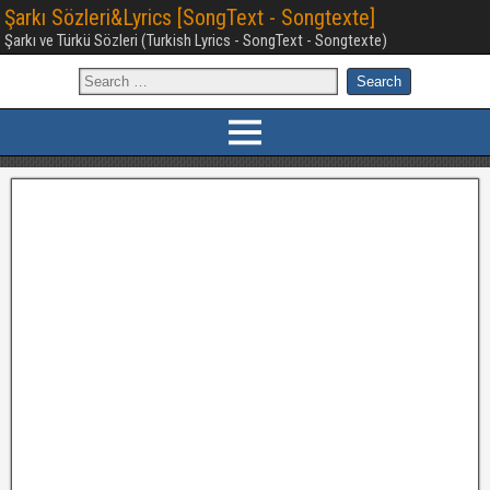
Şarkı Sözleri&Lyrics [SongText - Songtexte]
Şarkı ve Türkü Sözleri (Turkish Lyrics - SongText - Songtexte)