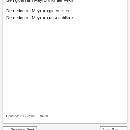
Ben gidersem Meyrom kimler vekili
Demedim mi Meyrom giden ellere
Demedim mi Meyrom düşen dillere
Updated: 11/08/2010 — 04:30
← Previous Post
Next Post →