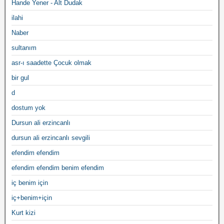
Hande Yener - Alt Dudak
ilahi
Naber
sultanım
asr-ı saadette Çocuk olmak
bir gul
d
dostum yok
Dursun ali erzincanlı
dursun ali erzincanlı sevgili
efendim efendim
efendim efendim benim efendim
iç benim için
iç+benim+için
Kurt kizi