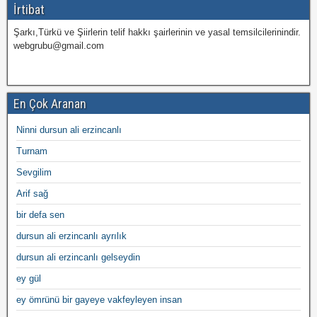
İrtibat
Şarkı,Türkü ve Şiirlerin telif hakkı şairlerinin ve yasal temsilcilerinindir.
webgrubu@gmail.com
En Çok Aranan
Ninni dursun ali erzincanlı
Turnam
Sevgilim
Arif sağ
bir defa sen
dursun ali erzincanlı ayrılık
dursun ali erzincanlı gelseydin
ey gül
ey ömrünü bir gayeye vakfeyleyen insan