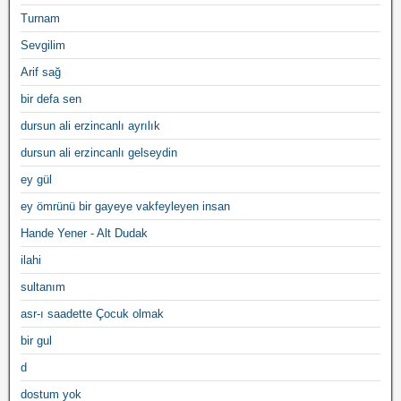
Turnam
Sevgilim
Arif sağ
bir defa sen
dursun ali erzincanlı ayrılık
dursun ali erzincanlı gelseydin
ey gül
ey ömrünü bir gayeye vakfeyleyen insan
Hande Yener - Alt Dudak
ilahi
sultanım
asr-ı saadette Çocuk olmak
bir gul
d
dostum yok