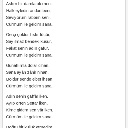
Aslım bir damlacık meni,
Halk eyledin ondan beni,
Seviyorum rabbim seni,
Cürmüm ile geldim sana.
Gerçi çoktur fıskı fücûr,
Sayılmaz bendeki kusur,
Fakat senin adın gafur,
Cürmüm ile geldim sana.
Günahımla dolar cihan,
Sana ayân zâhir nihan,
Boldur sende elbet ihsan
Cürmüm ile geldim sana.
Adın senin gaffâr iken,
Ayıp örten Settar iken,
Kime gidem sen vâr iken,
Cürmüm ile geldim sana.
Doğru bir kulluk etmedim,