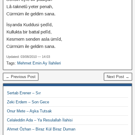
Lâ-taknetû yeter penah,
Cürmüm ile geldim sana.
İsyanda Kuddusi şedîd,
Kullukta bir battal pelîd,
Kesmem senden asla ümîd,
Cürmüm ile geldim sana.
Updated: 03/08/2010 — 14:03
Tags:
Mehmet Emin Ay İlahileri
← Previous Post
Next Post →
Sertab Erener – Sır
Zeki Erdem – Son Gece
Onur Mete – Aşka Tutsak
Celaleddin Ada – Ya Resulallah İlahisi
Ahmet Özhan – Biraz Kül Biraz Duman