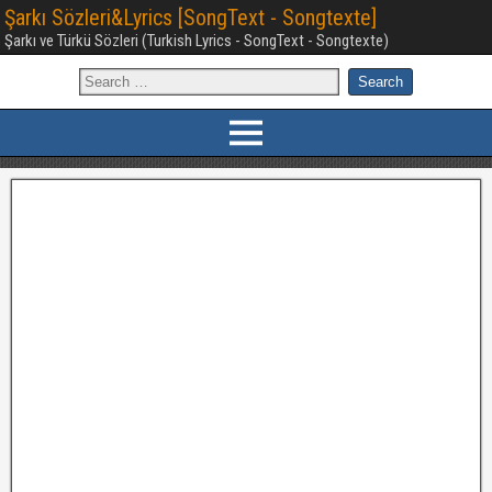
Şarkı Sözleri&Lyrics [SongText - Songtexte]
Şarkı ve Türkü Sözleri (Turkish Lyrics - SongText - Songtexte)