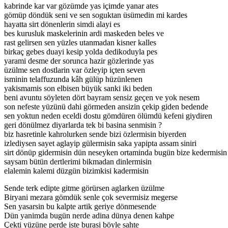
kabrinde kar var gözümde yas içimde yanar ates
gömüp döndük seni ve sen soguktan üsümedin mi kardes
hayatta sirt dönenlerin simdi alayi es
bes kurusluk maskelerinin ardi maskeden beles ve
rast gelirsen sen yüzles utanmadan kisner kalles
birkaç gebes duayi kesip yolda dedikoduyla pes
yarami desme der sorunca hazir gözlerinde yas
üzülme sen dostlarin var özleyip içten seven
isminin telaffuzunda kâh gülüp hüzünlenen
yakismamis son elbisen büyük sanki iki beden
beni avuntu söyleten dört bayram sensiz geçen ve yok nesem
son nefeste yüzünü dahi görmeden ansizin çekip giden bedende
sen yoktun neden eceldi dostu gömdüren ölümdü kefeni giydiren
geri dönülmez diyarlarda tek bi basina senmisin ?
biz hasretinle kahrolurken sende bizi özlermisin biyerden
izlediysen sayet aglayip gülermisin saka yapipta assam siniri
sirt dönüp gidermisin dün neseyken ortaminda bugün bize kedermisin
saysam bütün dertlerimi bikmadan dinlermisin
elalemin kalemi düzgün bizimkisi kadermisin
Sende terk edipte gitme görürsen aglarken üzülme
Biryani mezara gömdük senle çok severmisiz megerse
Sen yasarsin bu kalpte artik geriye dönmesende
Dün yanimda bugün nerde adina dünya denen kahpe
Çekti yüzüne perde iste burasi böyle sahte