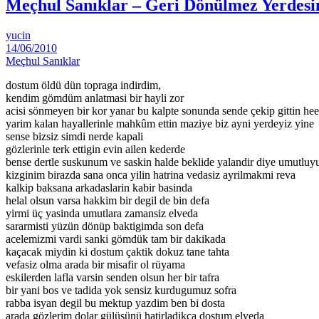
Meçhul Sanıklar – Geri Dönülmez Yerdesi
yucin
14/06/2010
Meçhul Sanıklar
dostum öldü dün topraga indirdim,
kendim gömdüm anlatmasi bir hayli zor
acisi sönmeyen bir kor yanar bu kalpte sonunda sende çekip gittin hee
yarim kalan hayallerinle mahkûm ettin maziye biz ayni yerdeyiz yine
sense bizsiz simdi nerde kapali
gözlerinle terk ettigin evin ailen kederde
bense dertle suskunum ve saskin halde beklide yalandir diye umutlu
kizginim birazda sana onca yilin hatrina vedasiz ayrilmakmi reva
kalkip baksana arkadaslarin kabir basinda
helal olsun varsa hakkim bir degil de bin defa
yirmi üç yasinda umutlara zamansiz elveda
sararmisti yüzün dönüp baktigimda son defa
acelemizmi vardi sanki gömdük tam bir dakikada
kaçacak miydin ki dostum çaktik dokuz tane tahta
vefasiz olma arada bir misafir ol rüyama
eskilerden lafla varsin senden olsun her bir tafra
bir yani bos ve tadida yok sensiz kurdugumuz sofra
rabba isyan degil bu mektup yazdim ben bi dosta
arada gözlerim dolar gülüsünü hatirladikça dostum elveda