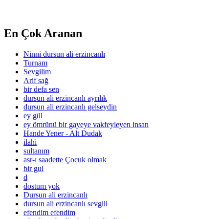
En Çok Aranan
Ninni dursun ali erzincanlı
Turnam
Sevgilim
Arif sağ
bir defa sen
dursun ali erzincanlı ayrılık
dursun ali erzincanlı gelseydin
ey gül
ey ömrünü bir gayeye vakfeyleyen insan
Hande Yener - Alt Dudak
ilahi
sultanım
asr-ı saadette Çocuk olmak
bir gul
d
dostum yok
Dursun ali erzincanlı
dursun ali erzincanlı sevgili
efendim efendim