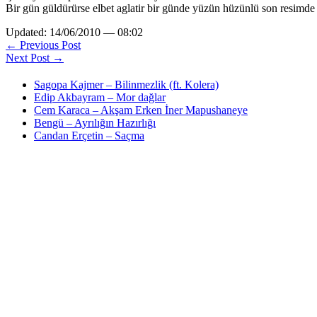
Bir gün güldürürse elbet aglatir bir günde yüzün hüzünlü son resimde
Updated: 14/06/2010 — 08:02
← Previous Post
Next Post →
Sagopa Kajmer – Bilinmezlik (ft. Kolera)
Edip Akbayram – Mor dağlar
Cem Karaca – Akşam Erken İner Mapushaneye
Bengü – Ayrılığın Hazırlığı
Candan Erçetin – Saçma