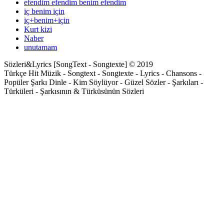
efendim efendim benim efendim
iç benim için
iç+benim+için
Kurt kizi
Naber
unutamam
Sözleri&Lyrics [SongText - Songtexte] © 2019
Türkçe Hit Müzik - Songtext - Songtexte - Lyrics - Chansons -
Popüler Şarkı Dinle - Kim Söylüyor - Güzel Sözler - Şarkıları -
Türküleri - Şarkısının & Türküsünün Sözleri