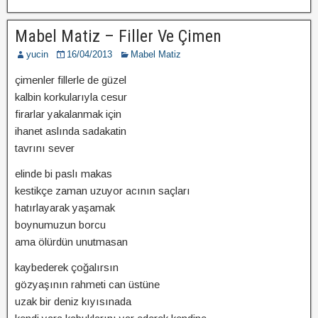
Mabel Matiz – Filler Ve Çimen
yucin
16/04/2013
Mabel Matiz
çimenler fillerle de güzel
kalbin korkularıyla cesur
firarlar yakalanmak için
ihanet aslında sadakatin
tavrını sever
elinde bi paslı makas
kestikçe zaman uzuyor acının saçları
hatırlayarak yaşamak
boynumuzun borcu
ama ölürdün unutmasan
kaybederek çoğalırsın
gözyaşının rahmeti can üstüne
uzak bir deniz kıyısınada