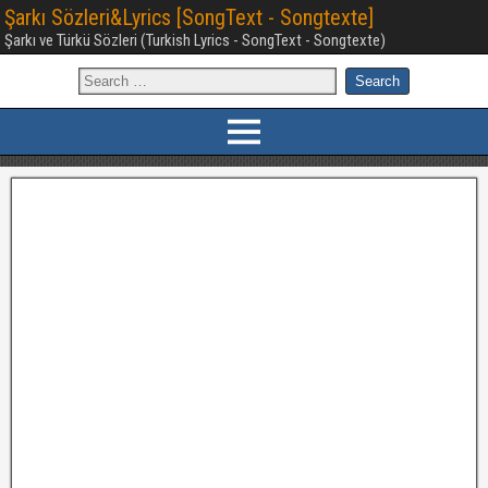
Şarkı Sözleri&Lyrics [SongText - Songtexte]
Şarkı ve Türkü Sözleri (Turkish Lyrics - SongText - Songtexte)