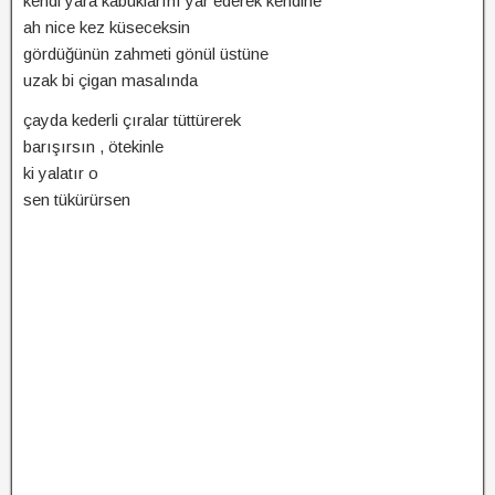
kendi yara kabuklarını yar ederek kendine
ah nice kez küseceksin
gördüğünün zahmeti gönül üstüne
uzak bi çigan masalında
çayda kederli çıralar tüttürerek
barışırsın , ötekinle
ki yalatır o
sen tükürürsen