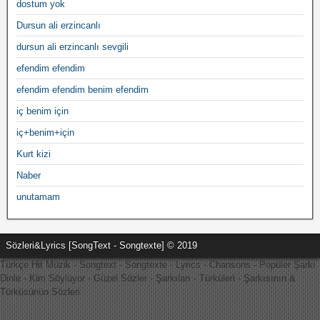
dostum yok
Dursun ali erzincanlı
dursun ali erzincanlı sevgili
efendim efendim
efendim efendim benim efendim
iç benim için
iç+benim+için
Kurt kizi
Naber
unutamam
Sözleri&Lyrics [SongText - Songtexte] © 2019
Türkçe Hit Müzik - Songtext - Songtexte - Lyrics - Chansons - Popüler Şarkı
Dinle - Kim Söylüyor - Güzel Sözler - Şarkıları - Türküleri - Şarkısının &
Türküsünün Sözleri