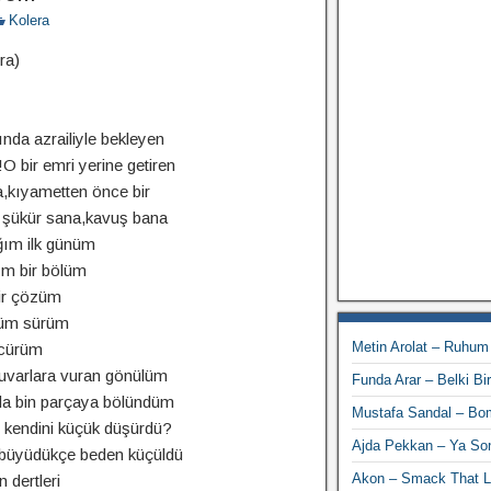
Kolera
ra)
ında azrailiyle bekleyen
O bir emri yerine getiren
la,kıyametten önce bir
 şükür sana,kavuş bana
ğım ilk günüm
ım bir bölüm
ir çözüm
rüm sürüm
Metin Arolat – Ruhum
 cürüm
uvarlara vuran gönülüm
Funda Arar – Belki Bi
da bin parçaya bölündüm
Mustafa Sandal – Bo
kendini küçük düşürdü?
Ajda Pekkan – Ya So
büyüdükçe beden küçüldü
Akon – Smack That L
n dertleri