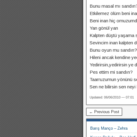
Bunu masal mı sandın
Etkilemez ölüm beni ina
Beni inan hiç omuzumda
Yan gönül yan
Kalpten düştü yaşama s
Sevincim inan kalpten d
Bunu oyun mu sandın?
Hileni ancak kendine yed
Yedirirsin,yedirirsin ye de
Pes ettim mi sandın?
Taarruzumun yönünü sen
Sen ne bilirsin sen neyi
Updated: 06/06/2010 — 07:01
← Previous Post
Barış Manço – Zehra