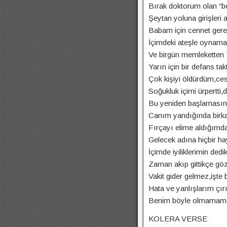
Bırak doktorum olan “b
Şeytan yoluna girişleri
Babam için cennet gerek
İçimdeki ateşle oynama
Ve birgün memleketten 75
Yarın için bir defans tak
Çok kişiyi öldürdüm,ces
Soğukluk içimi ürpertti
Bu yeniden başlamasın
Canım yandığında birk
Fırçayı elime aldığımda
Gelecek adına hiçbir h
İçimde iyiliklerimin de
Zaman akıp gittikçe göz
Vakit gider gelmez,işte
Hata ve yanlışlarım çırıl
Benim böyle olmamam g
KOLERA VERSE