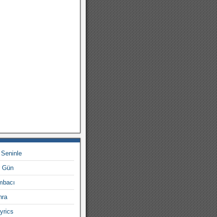
 Seninle
r Gün
mbacı
nra
yrics