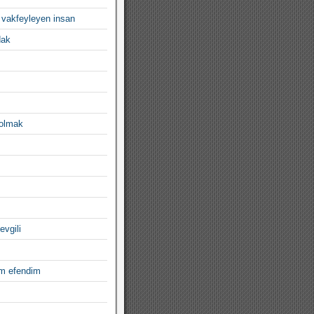
 vakfeyleyen insan
dak
 olmak
evgili
im efendim