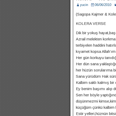
yucin
06/06/2010
(Sagopa Kajmer & Kole
KOLERA VERSE
Dik bir yokuş hayat,baş
Azrail melekten korkma!
terbiyelen haddini hatır
kıyamet kopsa Allah’ım
Her gün korkuyu tanıdı
Her dün sana yaklaştığ
her hüzün sorularıma b
Sana yürüdüm Hak sü
Kalbim saklı kalmış bir
Ey benim başımı alıp d
Sen her böyle yaptığın
düşünmezmi kimse,kim 
küçüğüm çünkü kalbim 
Estir yelleri,hüznün bitsi