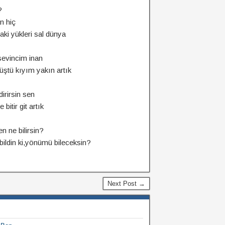
?
n hiç
ki yükleri sal dünya
evincim inan
üştü kıyım yakın artık
irirsin sen
 bitir git artık
 ne bilirsin?
 bildin ki,yönümü bileceksin?
Next Post →