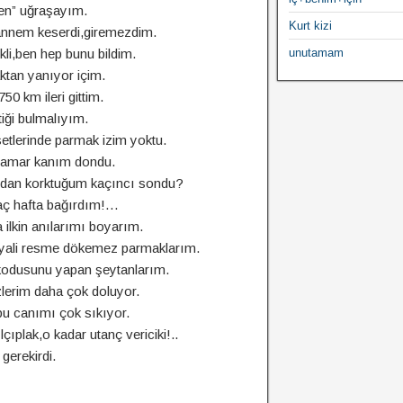
en” uğraşayım.
Kurt kizi
 annem keserdi,giremezdim.
li,ben hep bunu bildim.
unutamam
ktan yanıyor içim.
0 km ileri gittim.
tiği bulmalıyım.
etlerinde parmak izim yoktu.
,damar kanım dondu.
dan korktuğum kaçıncı sondu?
aç hafta bağırdım!…
 ilkin anılarımı boyarım.
ayali resme dökemez parmaklarım.
dikodusunu yapan şeytanlarım.
lerim daha çok doluyor.
 bu canımı çok sıkıyor.
çıplak,o kadar utanç vericiki!..
erekirdi.