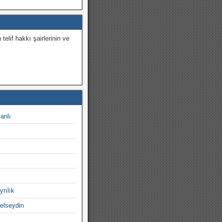
 telif hakkı şairlerinin ve
.
canlı
yrılık
gelseydin