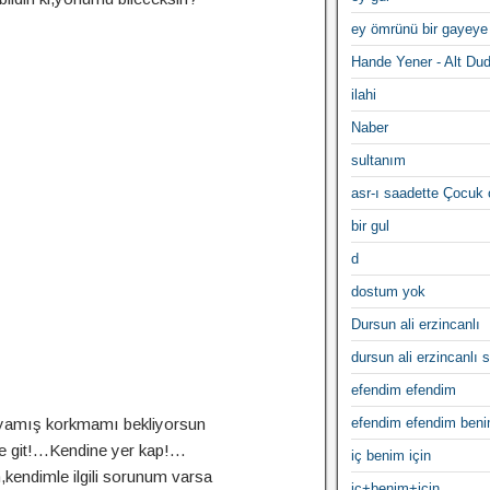
ey ömrünü bir gayeye
Hande Yener - Alt Du
ilahi
Naber
sultanım
asr-ı saadette Çocuk
bir gul
d
dostum yok
Dursun ali erzincanlı
dursun ali erzincanlı s
efendim efendim
ayamış korkmamı bekliyorsun
efendim efendim ben
e git!…Kendine yer kap!…
iç benim için
,kendimle ilgili sorunum varsa
iç+benim+için