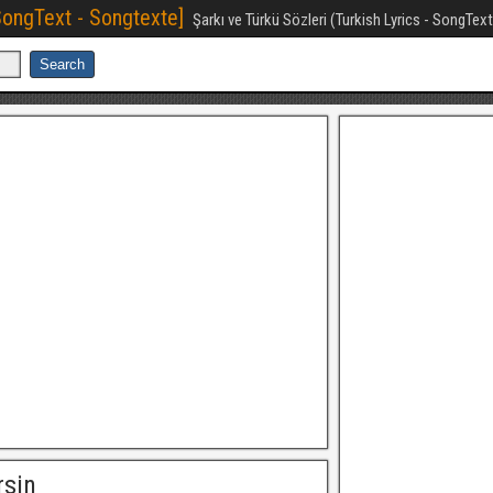
[SongText - Songtexte]
Şarkı ve Türkü Sözleri (Turkish Lyrics - SongTex
rsin