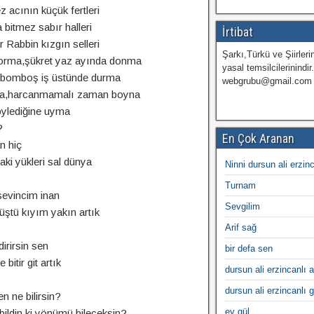
acının küçük fertleri
bitmez sabır halleri
İrtibat
 Rabbin kızgın selleri
Şarkı,Türkü ve Şiirlerin
orma,şükret yaz ayında donma
yasal temsilcilerinindir
a,bomboş iş üstünde durma
webgrubu@gmail.com
rna,harcanmamalı zaman boyna
öylediğine uyma
?
En Çok Aranan
n hiç
ki yükleri sal dünya
Ninni dursun ali erzin
Turnam
evincim inan
Sevgilim
üştü kıyım yakın artık
Arif sağ
irirsin sen
bir defa sen
 bitir git artık
dursun ali erzincanlı a
dursun ali erzincanlı 
 ne bilirsin?
ey gül
 bildin ki,yönümü bileceksin?