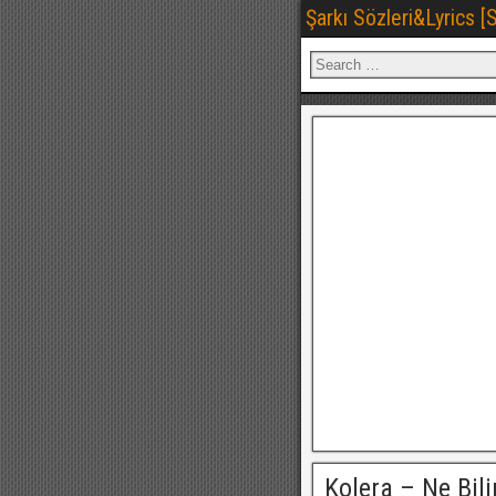
Şarkı Sözleri&Lyrics 
Kolera – Ne Bili