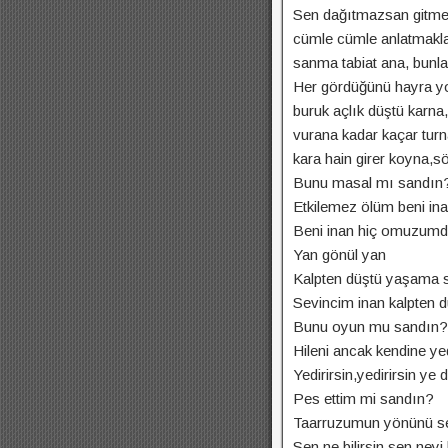
Sen dağıtmazsan gitmez 
cümle cümle anlatmakla 
sanma tabiat ana, bunlar
Her gördüğünü hayra y
buruk açlık düştü karn
vurana kadar kaçar tu
kara hain girer koyna,s
Bunu masal mı sandın
Etkilemez ölüm beni ina
Beni inan hiç omuzumda
Yan gönül yan
Kalpten düştü yaşama s
Sevincim inan kalpten d
Bunu oyun mu sandın?
Hileni ancak kendine yed
Yedirirsin,yedirirsin ye de
Pes ettim mi sandın?
Taarruzumun yönünü sen
Sen ne bilirsin sen neyi