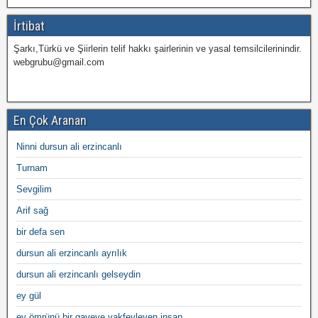
İrtibat
Şarkı,Türkü ve Şiirlerin telif hakkı şairlerinin ve yasal temsilcilerinindir.
webgrubu@gmail.com
En Çok Aranan
Ninni dursun ali erzincanlı
Turnam
Sevgilim
Arif sağ
bir defa sen
dursun ali erzincanlı ayrılık
dursun ali erzincanlı gelseydin
ey gül
ey ömrünü bir gayeye vakfeyleyen insan