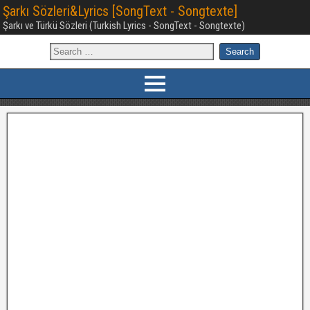
Şarkı Sözleri&Lyrics [SongText - Songtexte]
Şarkı ve Türkü Sözleri (Turkish Lyrics - SongText - Songtexte)