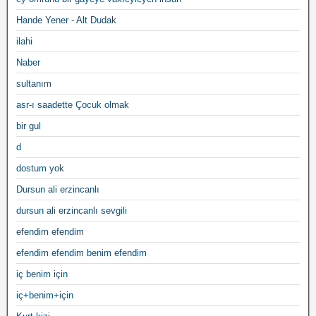
Hande Yener - Alt Dudak
ilahi
Naber
sultanım
asr-ı saadette Çocuk olmak
bir gul
d
dostum yok
Dursun ali erzincanlı
dursun ali erzincanlı sevgili
efendim efendim
efendim efendim benim efendim
iç benim için
iç+benim+için