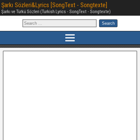
Şarkı Sözleri&Lyrics [SongText - Songtexte]
Şarkı ve Türkü Sözleri (Turkish Lyrics - SongText - Songtexte)