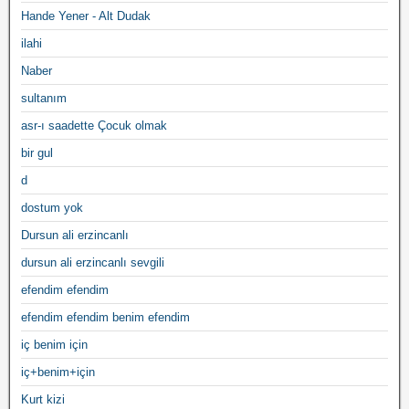
Hande Yener - Alt Dudak
ilahi
Naber
sultanım
asr-ı saadette Çocuk olmak
bir gul
d
dostum yok
Dursun ali erzincanlı
dursun ali erzincanlı sevgili
efendim efendim
efendim efendim benim efendim
iç benim için
iç+benim+için
Kurt kizi