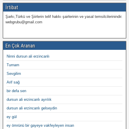
İrtibat
Şarkı,Türkü ve Şiirlerin telif hakkı şairlerinin ve yasal temsilcilerinindir.
webgrubu@gmail.com
En Çok Aranan
Ninni dursun ali erzincanlı
Turnam
Sevgilim
Arif sağ
bir defa sen
dursun ali erzincanlı ayrılık
dursun ali erzincanlı gelseydin
ey gül
ey ömrünü bir gayeye vakfeyleyen insan