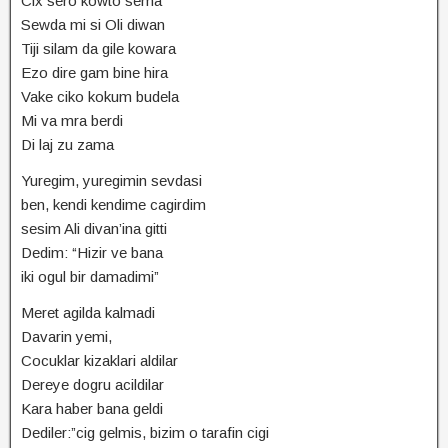
Cix sero kowto sema
Sewda mi si Oli diwan
Tiji silam da gile kowara
Ezo dire gam bine hira
Vake ciko kokum budela
Mi va mra berdi
Di laj zu zama
Yuregim, yuregimin sevdasi
ben, kendi kendime cagirdim
sesim Ali divan’ina gitti
Dedim: “Hizir ve bana
iki ogul bir damadimi”
Meret agilda kalmadi
Davarin yemi,
Cocuklar kizaklari aldilar
Dereye dogru acildilar
Kara haber bana geldi
Dediler:”cig gelmis, bizim o tarafin cigi