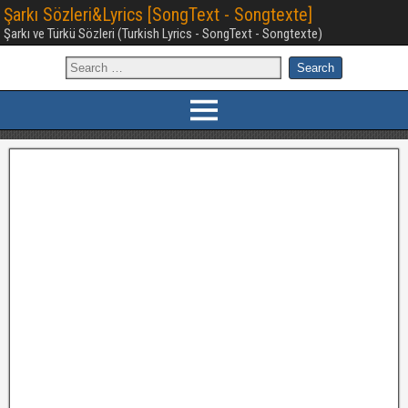
Şarkı Sözleri&Lyrics [SongText - Songtexte]
Şarkı ve Türkü Sözleri (Turkish Lyrics - SongText - Songtexte)