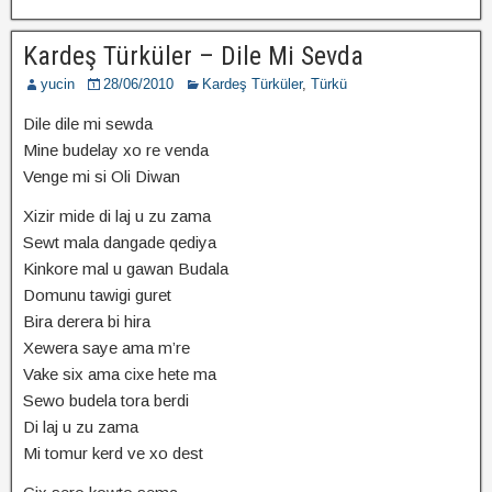
Kardeş Türküler – Dile Mi Sevda
yucin
28/06/2010
Kardeş Türküler
,
Türkü
Dile dile mi sewda
Mine budelay xo re venda
Venge mi si Oli Diwan
Xizir mide di laj u zu zama
Sewt mala dangade qediya
Kinkore mal u gawan Budala
Domunu tawigi guret
Bira derera bi hira
Xewera saye ama m’re
Vake six ama cixe hete ma
Sewo budela tora berdi
Di laj u zu zama
Mi tomur kerd ve xo dest