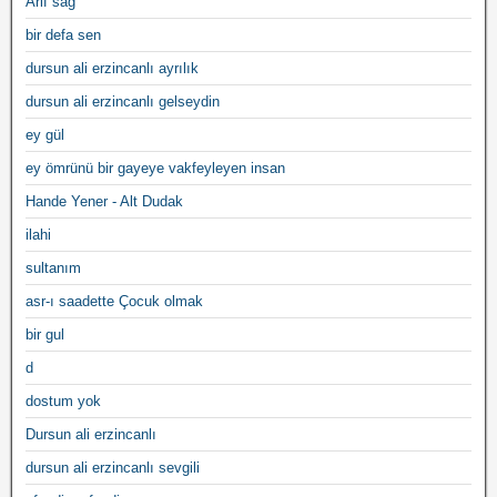
Arif sağ
bir defa sen
dursun ali erzincanlı ayrılık
dursun ali erzincanlı gelseydin
ey gül
ey ömrünü bir gayeye vakfeyleyen insan
Hande Yener - Alt Dudak
ilahi
sultanım
asr-ı saadette Çocuk olmak
bir gul
d
dostum yok
Dursun ali erzincanlı
dursun ali erzincanlı sevgili