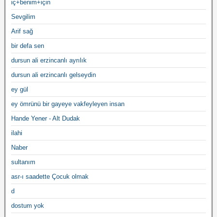
iç+benim+için
Sevgilim
Arif sağ
bir defa sen
dursun ali erzincanlı ayrılık
dursun ali erzincanlı gelseydin
ey gül
ey ömrünü bir gayeye vakfeyleyen insan
Hande Yener - Alt Dudak
ilahi
Naber
sultanım
asr-ı saadette Çocuk olmak
d
dostum yok