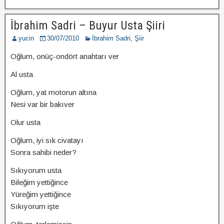
İbrahim Sadri – Buyur Usta Şiiri
yucin
30/07/2010
İbrahim Sadri
,
Şiir
Oğlum, onüç-ondört anahtarı ver
Al usta
Oğlum, yat motorun altına
Nesi var bir bakıver
Olur usta
Oğlum, iyi sık civatayı
Sonra sahibi neder?
Sıkıyorum usta
Bileğim yettiğince
Yüreğim yettiğince
Sıkıyorum işte