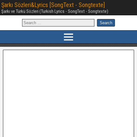
Şarkı Sözleri&Lyrics [SongText - Songtexte]
Şarkı ve Türkü Sözleri (Turkish Lyrics - SongText - Songtexte)