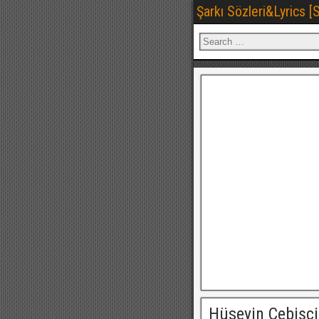
Şarkı Sözleri&Lyrics 
Hüseyin Çebişçi