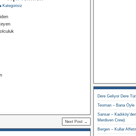
Kategorisiz
iden
teyen
yolculuk
n
Dere Geliyor Dere Tü
Teoman – Bana Öyle
Sansar – Kadıköy’den
Merdiven Crew)
Next Post →
Bergen – Kullar Affet