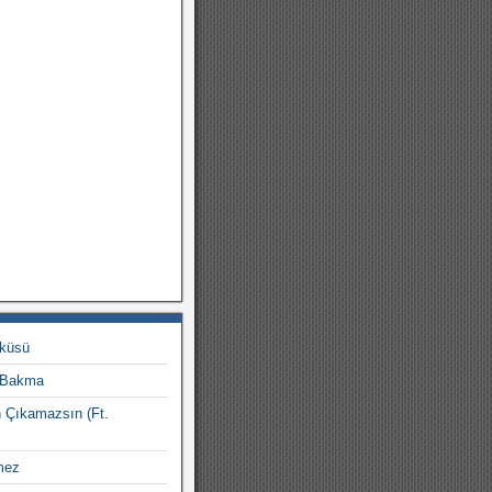
rküsü
 Bakma
 Çıkamazsın (Ft.
mez