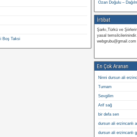
Ozan Doğulu – Dağılm
İrtibat
Şarkı,Türkü ve Şiirlerin
yasal temsilcilerinindir
i Boş Taksi
webgrubu@gmail.com
En Çok Aranan
Ninni dursun ali erzin
Turnam
Sevgilim
Arif sağ
bir defa sen
dursun ali erzincanlı a
dursun ali erzincanlı 