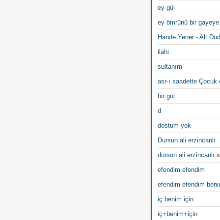
ey gül
ey ömrünü bir gayeye
Hande Yener - Alt Du
ilahi
sultanım
asr-ı saadette Çocuk
bir gul
d
dostum yok
Dursun ali erzincanlı
dursun ali erzincanlı s
efendim efendim
efendim efendim ben
iç benim için
iç+benim+için