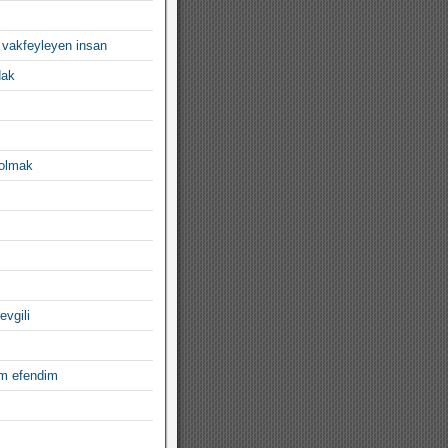
 vakfeyleyen insan
dak
 olmak
evgili
im efendim