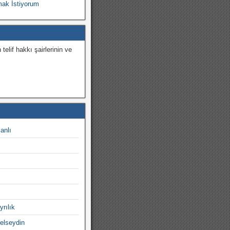
ak İstiyorum
 telif hakkı şairlerinin ve
.
canlı
yrılık
gelseydin