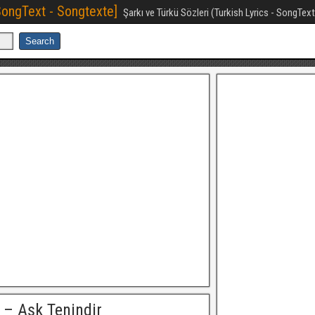
[SongText - Songtexte]
Şarkı ve Türkü Sözleri (Turkish Lyrics - SongTex
 – Aşk Tenindir