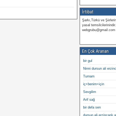
İrtibat
Şarkı,Türkü ve Şiirlerin
yasal temsilcilerinindir
webgrubu@gmail.com
En Çok Aranan
bir gul
Ninni dursun ali erzin
Turnam
iç+benim+için
Sevgilim
Arif sağ
bir defa sen
dursun ali erzincanlı a