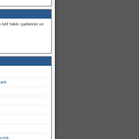
 telif hakkı şairlerinin ve
.
canlı
yrılık