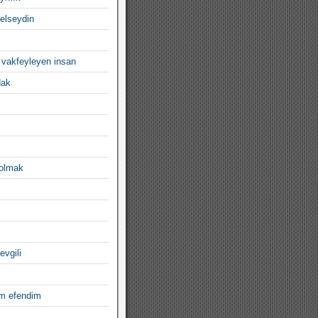
gelseydin
 vakfeyleyen insan
dak
 olmak
evgili
im efendim