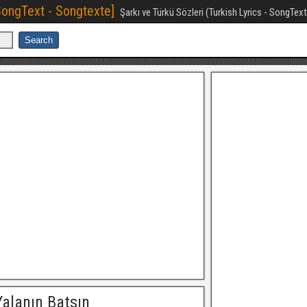
[SongText - Songtexte]
Şarkı ve Türkü Sözleri (Turkish Lyrics - SongTex
alanın Batsın