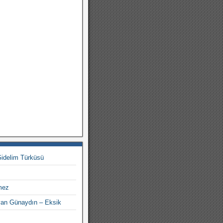
Gidelim Türküsü
mez
van Günaydın – Eksik