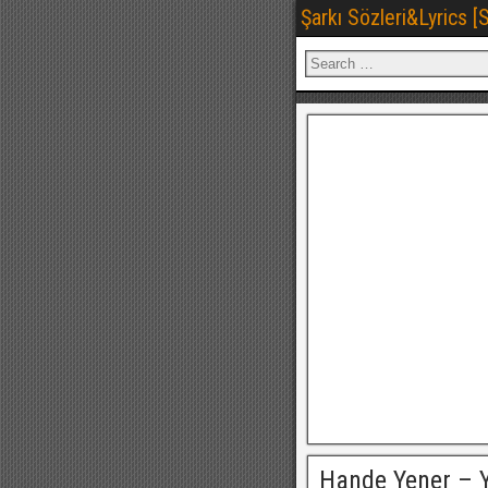
Şarkı Sözleri&Lyrics 
Hande Yener – Y