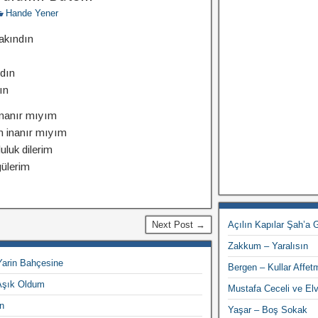
Hande Yener
akındın
rdın
ın
inanır mıyım
m inanır mıyım
uluk dilerim
ülerim
Next Post →
Açılın Kapılar Şah’a 
Zakkum – Yaralısın
arin Bahçesine
Bergen – Kullar Affet
Aşık Oldum
Mustafa Ceceli ve El
n
Yaşar – Boş Sokak