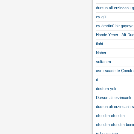
dursun ali erzincanlı 
ey gül
ey ömrünü bir gayeye
Hande Yener - Alt Du
ilahi
Naber
sultanım
asr-ı saadette Çocuk
d
dostum yok
Dursun ali erzincanlı
dursun ali erzincanlı s
efendim efendim
efendim efendim ben
iç benim için