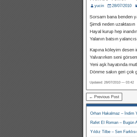
yucin
28/07/2010
Sorsam bana benden y
Şimdi neden uzaktasın
Hayal kurup hep inandı
Yalanın batsın yalancıs
Kapına köleyim desen 
Yalvarırken seni görse
Yeni aşk hayatında mutl
Dönme sakın geri çok g
Updated: 28/07/2010 — 03:42
← Previous Post
Orhan Hakalmaz – İndim Y
Rafet El Roman – Bugün 
Yıldız Tilbe – Sen Farklısı