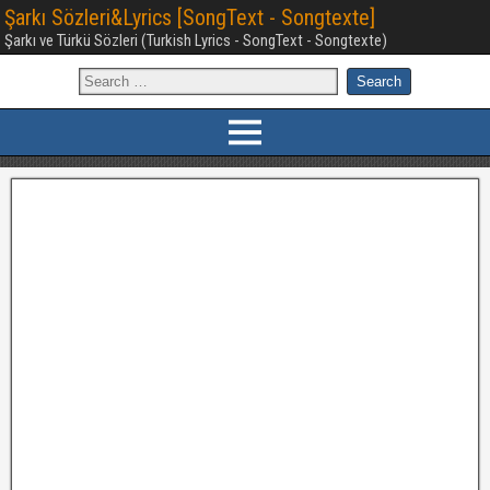
Şarkı Sözleri&Lyrics [SongText - Songtexte]
Şarkı ve Türkü Sözleri (Turkish Lyrics - SongText - Songtexte)