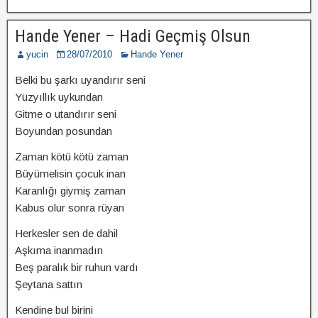
Hande Yener – Hadi Geçmiş Olsun
yucin
28/07/2010
Hande Yener
Belki bu şarkı uyandırır seni
Yüzyıllık uykundan
Gitme o utandırır seni
Boyundan posundan
Zaman kötü kötü zaman
Büyümelisin çocuk inan
Karanlığı giymiş zaman
Kabus olur sonra rüyan
Herkesler sen de dahil
Aşkıma inanmadın
Beş paralık bir ruhun vardı
Şeytana sattın
Kendine bul birini