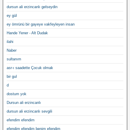
dursun ali erzincanlı gelseydin
ey gül
ey ömrünü bir gayeye vakfeyleyen insan
Hande Yener - Alt Dudak
ilahi
Naber
sultanım
asr-ı saadette Çocuk olmak
bir gul
d
dostum yok
Dursun ali erzincanlı
dursun ali erzincanlı sevgili
efendim efendim
efendim efendim benim efendim