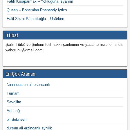
Fatih Kısaparmak – Yokluğuna İsyanım
Queen – Bohemian Rhapsody lyrics
Halil Sezai Paracıkoğlu – Üşürken
İrtibat
Şarkı,Türkü ve Şiirlerin telif hakkı şairlerinin ve yasal temsilcilerinindir.
webgrubu@gmail.com
En Çok Aranan
Ninni dursun ali erzincanlı
Turnam
Sevgilim
Arif sağ
bir defa sen
dursun ali erzincanlı ayrılık