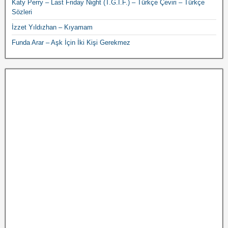
Katy Perry – Last Friday Night (T.G.I.F.) – Türkçe Çeviri – Türkçe
Sözleri
İzzet Yıldızhan – Kıyamam
Funda Arar – Aşk İçin İki Kişi Gerekmez