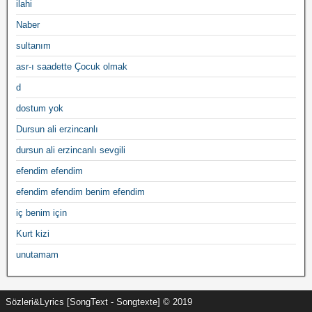
ilahi
Naber
sultanım
asr-ı saadette Çocuk olmak
d
dostum yok
Dursun ali erzincanlı
dursun ali erzincanlı sevgili
efendim efendim
efendim efendim benim efendim
iç benim için
Kurt kizi
unutamam
Sözleri&Lyrics [SongText - Songtexte] © 2019