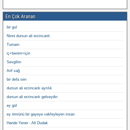
En Çok Aranan
bir gul
Ninni dursun ali erzincanlı
Turnam
iç+benim+için
Sevgilim
Arif sağ
bir defa sen
dursun ali erzincanlı ayrılık
dursun ali erzincanlı gelseydin
ey gül
ey ömrünü bir gayeye vakfeyleyen insan
Hande Yener - Alt Dudak