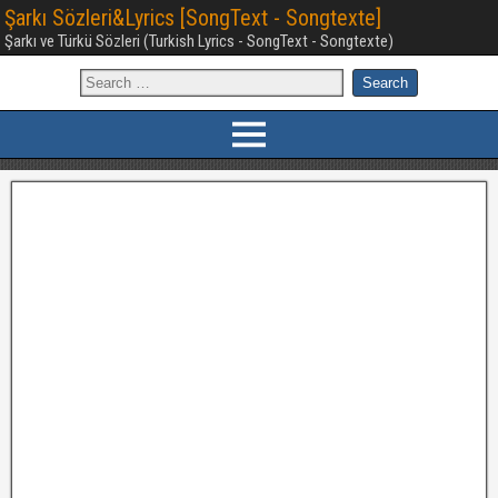
Şarkı Sözleri&Lyrics [SongText - Songtexte]
Şarkı ve Türkü Sözleri (Turkish Lyrics - SongText - Songtexte)