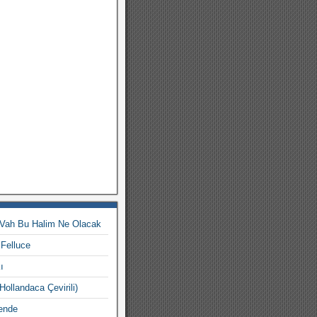
 Vah Bu Halim Ne Olacak
 Felluce
ı
ollandaca Çevirili)
Bende