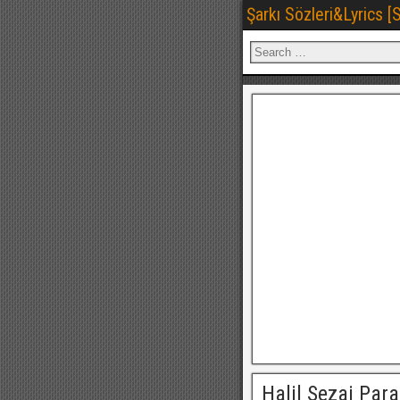
Şarkı Sözleri&Lyrics 
Halil Sezai Par