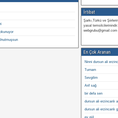
İrtibat
Şarkı,Türkü ve Şiirlerin
i
yasal temsilcilerinindir
webgrubu@gmail.com
okunuyor
 Unutmuşsun
En Çok Aranan
Ninni dursun ali erzin
Turnam
Sevgilim
Arif sağ
bir defa sen
dursun ali erzincanlı a
dursun ali erzincanlı 
ey gül