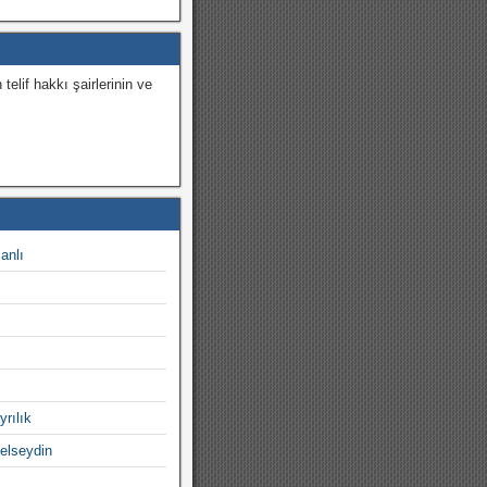
 telif hakkı şairlerinin ve
.
canlı
yrılık
gelseydin