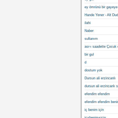
ey ömrünü bir gayeye
Hande Yener - Alt Du
ilahi
Naber
sultanım
asr-ı saadette Çocuk
bir gul
d
dostum yok
Dursun ali erzincanlı
dursun ali erzincanlı s
efendim efendim
efendim efendim ben
iç benim için
iç+benim+için