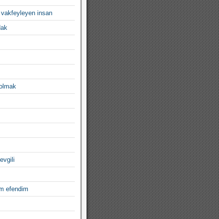
 vakfeyleyen insan
dak
 olmak
evgili
im efendim