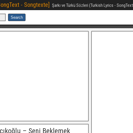
[SongText - Songtexte]
Şarkı ve Türkü Sözleri (Turkish Lyrics - SongTex
acıkoğlu – Seni Beklemek