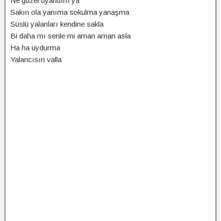
Ne güzel uyandım ya
Sakın ola yanıma sokulma yanaşma
Süslü yalanları kendine sakla
Bi daha mı senle mi aman aman asla
Ha ha uydurma
Yalancısın valla