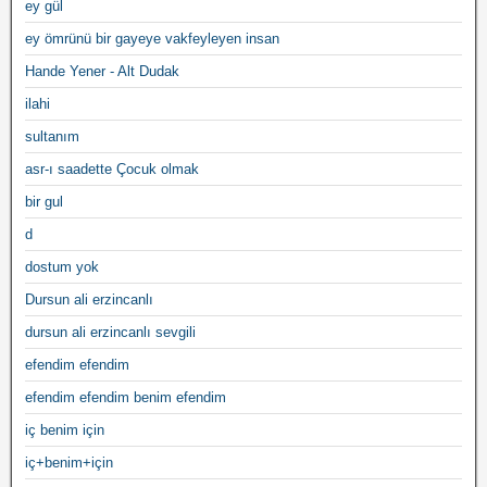
ey gül
ey ömrünü bir gayeye vakfeyleyen insan
Hande Yener - Alt Dudak
ilahi
sultanım
asr-ı saadette Çocuk olmak
bir gul
d
dostum yok
Dursun ali erzincanlı
dursun ali erzincanlı sevgili
efendim efendim
efendim efendim benim efendim
iç benim için
iç+benim+için