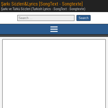
Şarkı Sözleri&Lyrics [SongText - Songtexte]
Şarkı ve Türkü Sözleri (Turkish Lyrics - SongText - Songtexte)