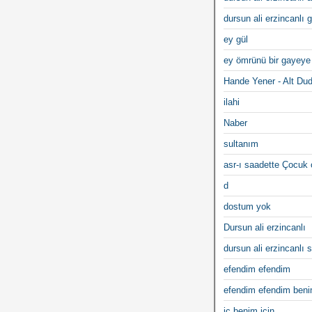
dursun ali erzincanlı 
ey gül
ey ömrünü bir gayeye
Hande Yener - Alt Du
ilahi
Naber
sultanım
asr-ı saadette Çocuk
d
dostum yok
Dursun ali erzincanlı
dursun ali erzincanlı s
efendim efendim
efendim efendim ben
iç benim için