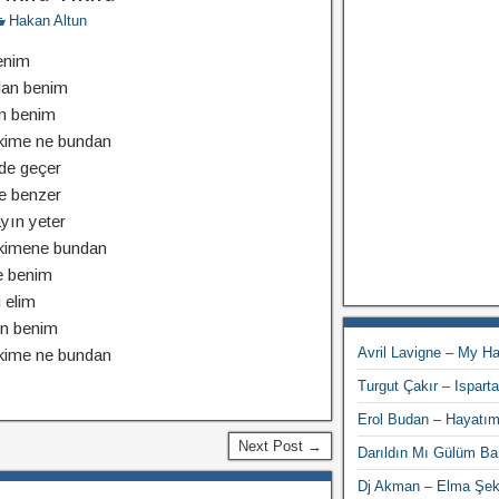
Hakan Altun
enim
lan benim
an benim
ime ne bundan
rde geçer
e benzer
yın yeter
kimene bundan
e benim
 elim
ın benim
Avril Lavigne – My H
ime ne bundan
Turgut Çakır – Ispart
Erol Budan – Hayatı
Next Post →
Darıldın Mı Gülüm B
Dj Akman – Elma Şek