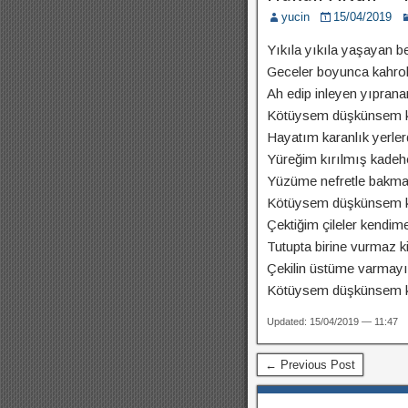
yucin
15/04/2019
Yıkıla yıkıla yaşayan b
Geceler boyunca kahro
Ah edip inleyen yıpran
Kötüysem düşkünsem k
Hayatım karanlık yerle
Yüreğim kırılmış kadeh
Yüzüme nefretle bakma
Kötüysem düşkünsem 
Çektiğim çileler kendim
Tutupta birine vurmaz ki
Çekilin üstüme varmay
Kötüysem düşkünsem k
Updated: 15/04/2019 — 11:47
← Previous Post