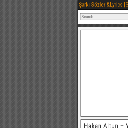
Şarkı Sözleri&Lyrics 
Hakan Altun – Yı