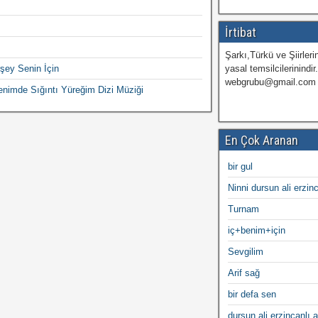
İrtibat
Şarkı,Türkü ve Şiirlerin
şey Senin İçin
yasal temsilcilerinindir
webgrubu@gmail.com
nimde Sığıntı Yüreğim Dizi Müziği
En Çok Aranan
bir gul
Ninni dursun ali erzin
Turnam
iç+benim+için
Sevgilim
Arif sağ
bir defa sen
dursun ali erzincanlı a