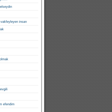
gelseydin
 vakfeyleyen insan
dak
 olmak
evgili
im efendim