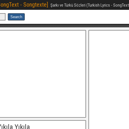
[SongText - Songtexte]
Şarkı ve Türkü Sözleri (Turkish Lyrics - SongTex
kıla Yıkıla