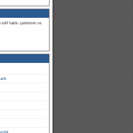
 telif hakkı şairlerinin ve
.
canlı
yrılık