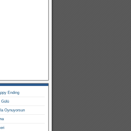
appy Ending
a Gülü
mla Oynuyorsun
ana
eri