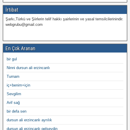
İrtibat
Şarkı,Türkü ve Şiirlerin telif hakkı şairlerinin ve yasal temsilcilerinindir.
webgrubu@gmail.com
En Çok Aranan
bir gul
Ninni dursun ali erzincanlı
Turnam
iç+benim+için
Sevgilim
Arif sağ
bir defa sen
dursun ali erzincanlı ayrılık
dursun ali erzincanlı gelseydin