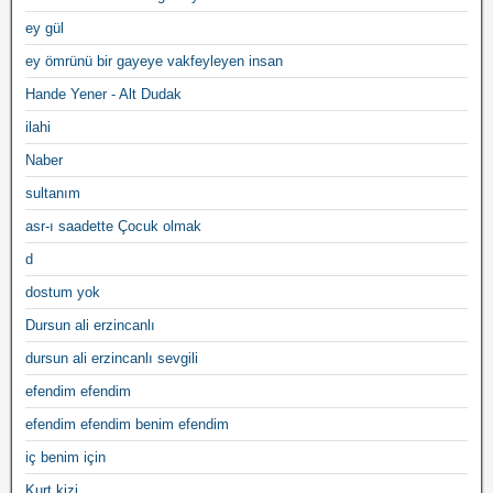
ey gül
ey ömrünü bir gayeye vakfeyleyen insan
Hande Yener - Alt Dudak
ilahi
Naber
sultanım
asr-ı saadette Çocuk olmak
d
dostum yok
Dursun ali erzincanlı
dursun ali erzincanlı sevgili
efendim efendim
efendim efendim benim efendim
iç benim için
Kurt kizi