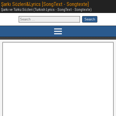
Şarkı Sözleri&Lyrics [SongText - Songtexte]
Şarkı ve Türkü Sözleri (Turkish Lyrics - SongText - Songtexte)