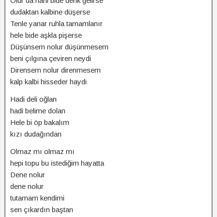
Olur da hani bide denk gelirse
dudaktan kalbine düşerse
Tenle yanar ruhla tamamlanır
hele bide aşkla pişerse
Düşünsem nolur düşünmesem
beni çılgına çeviren neydi
Dirensem nolur direnmesem
kalp kalbi hisseder haydi
Hadi deli oğlan
hadi belime dolan
Hele bi öp bakalım
kızı dudağından
Olmaz mı olmaz mı
hepi topu bu istediğim hayatta
Dene nolur
dene nolur
tutamam kendimi
sen çıkardın baştan