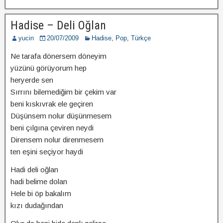
Hadise – Deli Oğlan
yucin
20/07/2009
Hadise
,
Pop
,
Türkçe
Ne tarafa dönersem döneyim
yüzünü görüyorum hep
heryerde sen
Sırrını bilemediğim bir çekim var
beni kıskıvrak ele geçiren
Düşünsem nolur düşünmesem
beni çılgına çeviren neydi
Dirensem nolur direnmesem
ten eşini seçiyor haydi
Hadi deli oğlan
hadi belime dolan
Hele bi öp bakalım
kızı dudağından