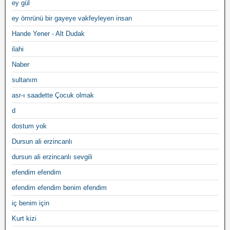
ey gül
ey ömrünü bir gayeye vakfeyleyen insan
Hande Yener - Alt Dudak
ilahi
Naber
sultanım
asr-ı saadette Çocuk olmak
d
dostum yok
Dursun ali erzincanlı
dursun ali erzincanlı sevgili
efendim efendim
efendim efendim benim efendim
iç benim için
Kurt kizi