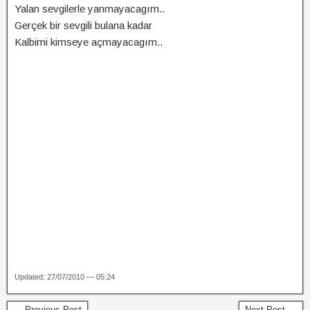
Yalan sevgilerle yanmayacagım..
Gerçek bir sevgili bulana kadar
Kalbimi kimseye açmayacagım..
Updated: 27/07/2010 — 05:24
← Previous Post
Next Post →