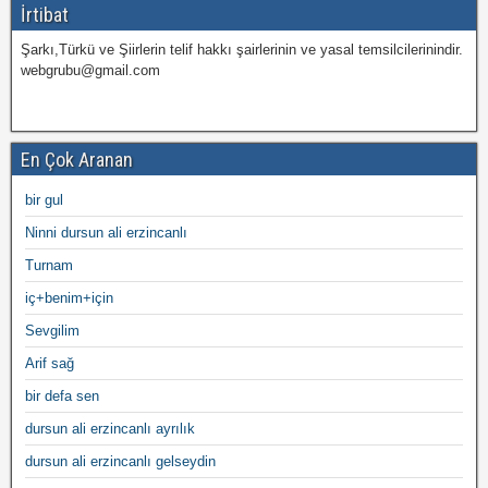
İrtibat
Şarkı,Türkü ve Şiirlerin telif hakkı şairlerinin ve yasal temsilcilerinindir.
webgrubu@gmail.com
En Çok Aranan
bir gul
Ninni dursun ali erzincanlı
Turnam
iç+benim+için
Sevgilim
Arif sağ
bir defa sen
dursun ali erzincanlı ayrılık
dursun ali erzincanlı gelseydin