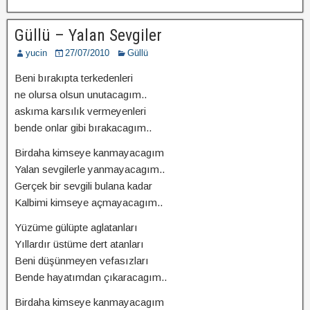
Güllü – Yalan Sevgiler
yucin
27/07/2010
Güllü
Beni bırakıpta terkedenleri
ne olursa olsun unutacagım..
askıma karsılık vermeyenleri
bende onlar gibi bırakacagım..
Birdaha kimseye kanmayacagım
Yalan sevgilerle yanmayacagım..
Gerçek bir sevgili bulana kadar
Kalbimi kimseye açmayacagım..
Yüzüme gülüpte aglatanları
Yıllardır üstüme dert atanları
Beni düşünmeyen vefasızları
Bende hayatımdan çıkaracagım..
Birdaha kimseye kanmayacagım