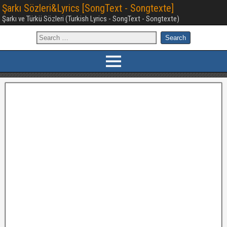
Şarkı Sözleri&Lyrics [SongText - Songtexte]
Şarkı ve Türkü Sözleri (Turkish Lyrics - SongText - Songtexte)